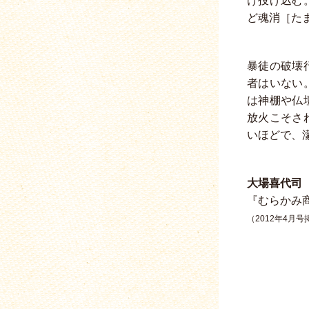
け投げ込む
ど魂消［た
暴徒の破壊
者はいない
は神棚や仏
放火こそさ
いほどで、
大場喜代司
『むらかみ
（2012年4月号