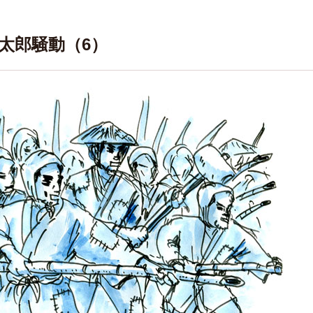
次太郎騒動（6）