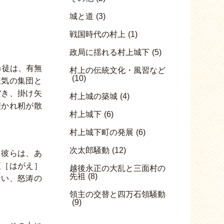
城と道
(3)
戦国時代の村上
(1)
政局に揺れる村上城下
(5)
暴徒は、有無
村上の伝統文化・風習など
(10)
狂気の集団と
空き、掛け矢
村上城の築城
(4)
裂かれ籾が散
村上城下
(6)
村上城下町の発展
(6)
次太郎騒動
(12)
た彼らは、あ
榎［はがえ］
越後永正の大乱と三面村の
先祖
(8)
ない、怒涛の
領主の交替と四万石領騒動
(9)