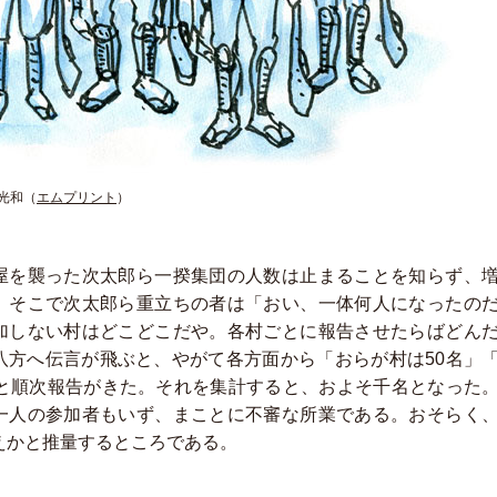
光和
（
エムプリント
）
屋を襲った次太郎ら一揆集団の人数は止まることを知らず、
。そこで次太郎ら重立ちの者は「おい、一体何人になったの
加しない村はどこどこだや。各村ごとに報告させたらばどん
八方へ伝言が飛ぶと、やがて各方面から「おらが村は50名」
」と順次報告がきた。それを集計すると、およそ千名となった
一人の参加者もいず、まことに不審な所業である。おそらく
えかと推量するところである。