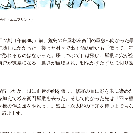
光和
（
エムプリント
）
の五ツ刻（午前8時）前、荒島の庄屋杉左衛門の屋敷へ向かった
打壊しにかかった。襲った村々で出す酒の酔いも手伝って、
に恐れるものはなかった。礫［つぶて］は飛び、屋根に穴が
雨戸が微塵になる。農具が破壊され、籾俵がずたずたに切り
が酔ったか、眼に血管の網を張り、修羅の血に顔を朱に染め
を加えて杉左衛門屋敷を去った。そして向かった先は「羽ヶ
ヶ榎の伴之丞をやれっ」。盟主・次太郎の下知を待つまでも
て駈け出す。