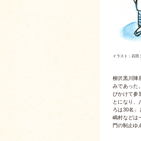
イラスト：石田 
柳沢黒川陣
みであった
びかけて参
とになり、
ろは30名
嶋村などは
門の制止ゆ