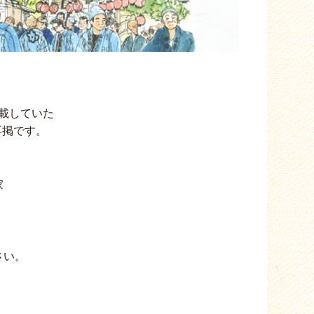
載していた
再掲です。
家
。
さい。