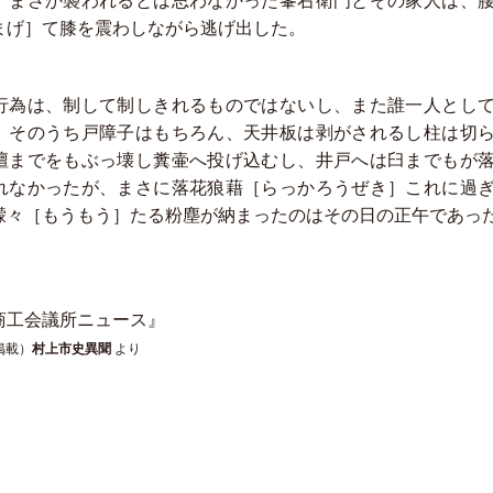
。まさか襲われるとは思わなかった峯右衛門とその家人は、
まげ］て膝を震わしながら逃げ出した。
行為は、制して制しきれるものではないし、また誰一人とし
。そのうち戸障子はもちろん、天井板は剥がされるし柱は切
壇までをもぶっ壊し糞壷へ投げ込むし、井戸へは臼までもが
れなかったが、まさに落花狼藉［らっかろうぜき］これに過
濛々［もうもう］たる粉塵が納まったのはその日の正午であっ
商工会議所ニュース』
掲載）
村上市史異聞
より