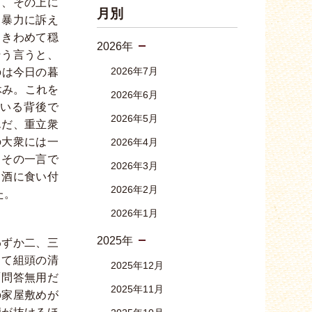
き、その上に
月別
も暴力に訴え
、きわめて穏
2026年
そう言うと、
2026年7月
のは今日の暮
休み。これを
2026年6月
いる背後で
2026年5月
んだ、重立衆
の大衆には一
2026年4月
。その一言で
2026年3月
と酒に食い付
2026年2月
た。
2026年1月
2025年
わずか二、三
して組頭の清
2025年12月
「問答無用だ
2025年11月
の家屋敷めが