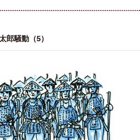
次太郎騒動（5）