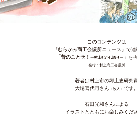
このコンテンツは
『むらかみ商工会議所ニュース』で連
「昔のことせ！
」
を
ー村上むかし語りー
発行：村上商工会議所
著者は村上市の郷土史研究
大場喜代司さん
です
（故人）
石田光和さんによる
イラストとともにお楽しみくだ