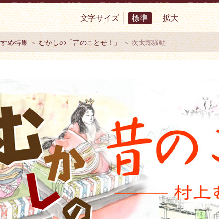
文字サイズ
標準
拡大
サイト 村上市観光協会 -鮭・酒・人情 むらかみ-
すすめ特集
＞
むかしの「昔のことせ！」
＞ 次太郎騒動