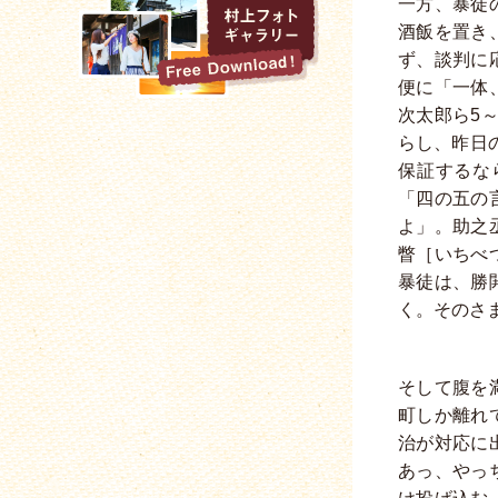
一方、暴徒
酒飯を置き
ず、談判に
便に「一体
次太郎ら5
らし、昨日
保証するな
「四の五の
よ」。助之
瞥［いちべ
暴徒は、勝
く。そのさ
そして腹を
町しか離れ
治が対応に
あっ、やっ