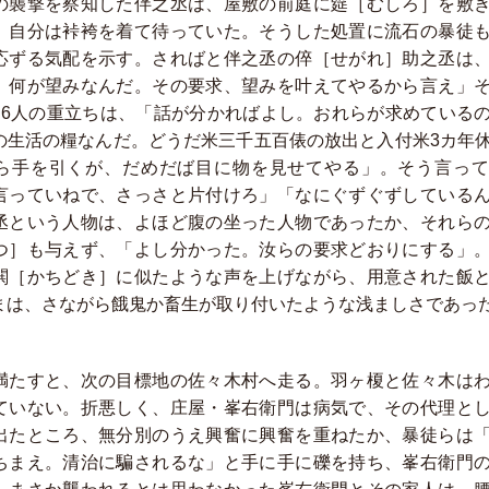
の襲撃を察知した伴之丞は、屋敷の前庭に筵［むしろ］を敷
、自分は裃袴を着て待っていた。そうした処置に流石の暴徒
応ずる気配を示す。さればと伴之丞の倅［せがれ］助之丞は
、何が望みなんだ。その要求、望みを叶えてやるから言え」
～6人の重立ちは、「話が分かればよし。おれらが求めている
の生活の糧なんだ。どうだ米三千五百俵の放出と入付米3カ年
ら手を引くが、だめだば目に物を見せてやる」。そう言って
言っていねで、さっさと片付けろ」「なにぐずぐずしている
丞という人物は、よほど腹の坐った人物であったか、それら
つ］も与えず、「よし分かった。汝らの要求どおりにする」
閧［かちどき］に似たような声を上げながら、用意された飯
まは、さながら餓鬼か畜生が取り付いたような浅ましさであっ
満たすと、次の目標地の佐々木村へ走る。羽ヶ榎と佐々木は
ていない。折悪しく、庄屋・峯右衛門は病気で、その代理と
出たところ、無分別のうえ興奮に興奮を重ねたか、暴徒らは
ちまえ。清治に騙されるな」と手に手に礫を持ち、峯右衛門