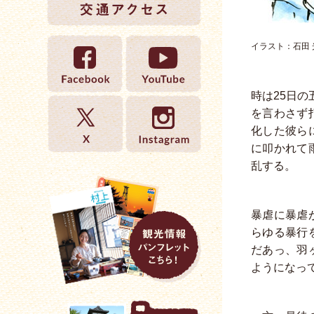
イラスト：石田 
時は25日
を言わさず
化した彼ら
に叩かれて
乱する。
暴虐に暴虐
らゆる暴行
だあっ、羽
ようになっ