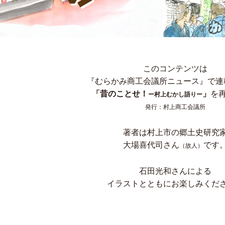
このコンテンツは
『むらかみ商工会議所ニュース』で連
「昔のことせ！
」
を
ー村上むかし語りー
発行：村上商工会議所
著者は村上市の郷土史研究
大場喜代司さん
です
（故人）
石田光和さんによる
イラストとともにお楽しみくだ