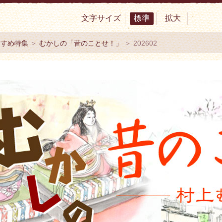
文字サイズ
標準
拡大
サイト 村上市観光協会 -鮭・酒・人情 むらかみ-
すすめ特集
＞
むかしの「昔のことせ！」
＞ 202602