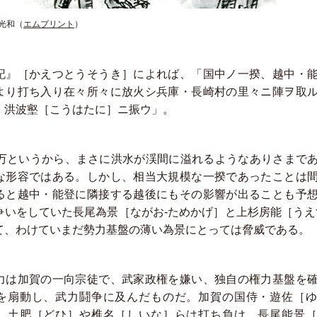
光和
（
エムプリント
）
記』［かえつとうそうき］によれば、「国中ノ一揆、越中・
より打ち入り在々所々に放火シ兵庫・長崎村の里々ニ陣ヲ取
、洪波壑［こうはたに］ニ振ウ」。
0万というから、まさに洪水が渓間に溢れるようなありさまで
な形容ではある。しかし、相当大規模な一揆であったことは
ると越中・能登に隣接する越後にもその影響が出ることも予
争いをしていた長尾為景［ながお-ためかげ］と上杉房能［うえ
て、わけていまだ勢力基盤の薄い為景にとっては脅威である。
力は加賀の一向宗徒で、武家政権を嫌い、独自の権力基盤を
を扇動し、武力鬪争に及んだものだ。加賀の国侍・遊佐［ゆ
、土肥［どひ］や椎名［しいな］らは打ち負け、長尾能景［