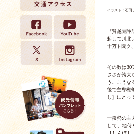
イラスト：石田 
『賀越鬪諍
起して川北
十万ト聞ク
その数は3
ささか誇大
う。こうな
後で主導権
し］にとっ
一揆勢の主
して、地侍
［しんぼ］