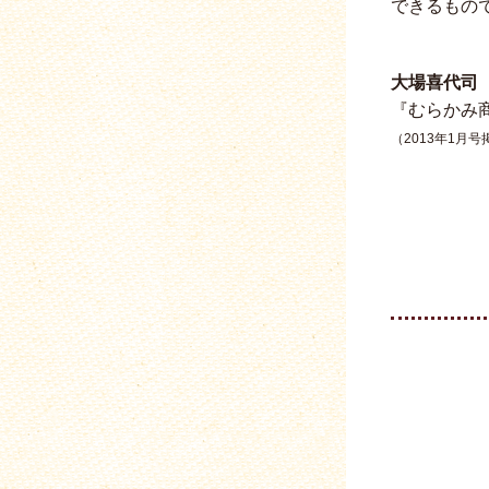
できるもの
大場喜代司
『むらかみ
（2013年1月号