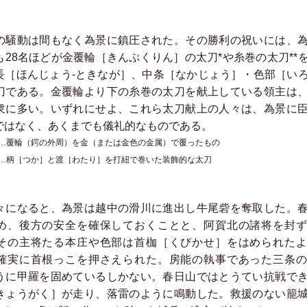
の騒動は間もなく為景に鎮圧された。その勝利の祝いには、
も28名ほどが金覆輪［きんぷくりん］の太刀*や糸巻の太刀**
長［ほんじょう-ときなが］、中条［なかじょう］・色部［い
刀である。金覆輪より下の糸巻の太刀を献上している領主は
衆に多い。いずれにせよ、これら太刀献上の人々は、為景に
ではなく、あくまでも儀礼的なものである。
 …覆輪（鍔の外周）を金（または金色の金属）で覆ったもの
 …柄［つか］と渡［わたり］を打紐で巻いた装飾的な太刀
々になると、為景は越中の滑川に進出し牛尾砦を奪取した。
め、後方の安全を確保しておくことと、阿賀北の諸将を封ず
その主将たる本庄や色部は首枷［くびかせ］をはめられたよ
確実に首根っこを押さえられた。房能の執事であった三条の
うに甲羅を固めているしかない。春日山ではとうてい抗戦で
きょうがく］が走り、落雷のように鳴動した。救援のない籠