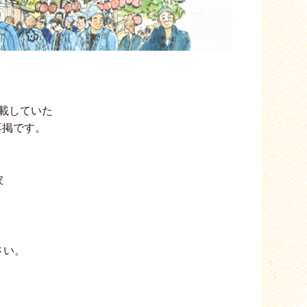
載していた
再掲です。
家
。
さい。