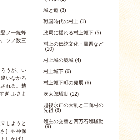
城と道
(3)
戦国時代の村上
(1)
能登ノ一統蜂
政局に揺れる村上城下
(5)
ル。ソノ数三
村上の伝統文化・風習など
(10)
村上城の築城
(4)
あろうが、い
村上城下
(6)
間違いなかろ
村上城下町の発展
(6)
想される。越
すぎ-ふさよ
次太郎騒動
(12)
越後永正の大乱と三面村の
先祖
(8)
領主の交替と四万石領騒動
確立しようと
(9)
さ］や神保
よしかげ］