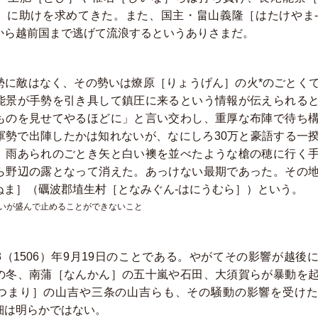
）に助けを求めてきた。また、国主・畠山義隆［はたけやま
から越前国まで逃げて流浪するというありさまだ。
勢に敵はなく、その勢いは燎原［りょうげん］の火*のごとく
能景が手勢を引き具して鎮圧に来るという情報が伝えられる
ものを見せてやるほどに」と言い交わし、重厚な布陣で待ち
軍勢で出陣したかは知れないが、なにしろ30万と豪語する一
。雨あられのごとき矢と白い襖を並べたような槍の穂に行く
ら野辺の露となって消えた。あっけない最期であった。その
ぬま］（礪波郡埴生村［となみぐん-はにうむら］）という。
勢いが盛んで止めることができないこと
3（1506）年9月19日のことである。やがてその影響が越後
の冬、南蒲［なんかん］の五十嵐や石田、大須賀らが暴動を
つまり］の山吉や三条の山吉らも、その騒動の影響を受けた
細は明らかではない。