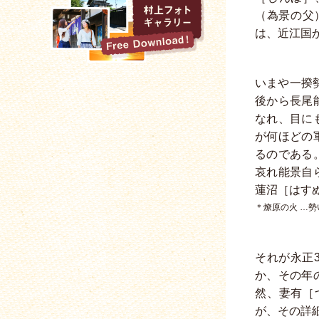
（為景の父
は、近江国
いまや一揆
後から長尾
なれ、目に
が何ほどの
るのである
哀れ能景自
蓮沼［はす
＊燎原の火 …
それが永正
か、その年
然、妻有［
が、その詳