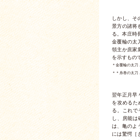
しかし、そ
景方の諸将
る。本庄時
金覆輪の太
領主か庶家
を示すもの
＊金覆輪の太刀
＊＊糸巻の太刀
翌年正月早
を攻めるた
る。これで
し、房能は
は、亀のよ
には驚愕［