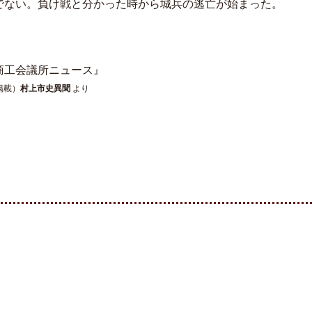
でない。負け戦と分かった時から城兵の逃亡が始まった。
商工会議所ニュース』
掲載）
村上市史異聞
より