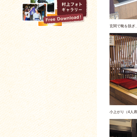
玄関で靴を脱ぎ
小上がり（4人席