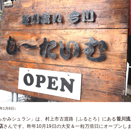
年1月8日）
らかみシュラン」は、村上市古渡路［ふるとろ］にある
笹川流
店
さんです。昨年10月19日の大安＆一粒万倍日にオープンし