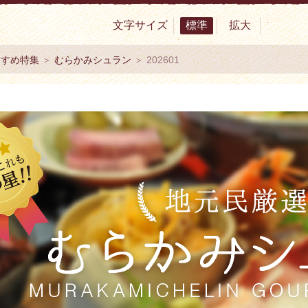
文字サイズ
標準
拡大
サイト 村上市観光協会 -鮭・酒・人情 むらかみ-
すすめ特集
＞
むらかみシュラン
＞ 202601