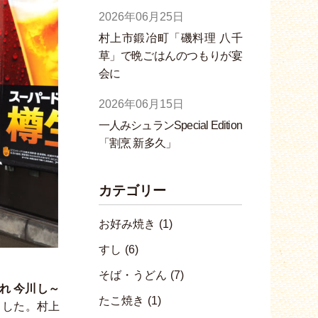
2026年06月25日
村上市鍛冶町「磯料理 八千
草」で晩ごはんのつもりが宴
会に
2026年06月15日
一人みシュランSpecial Edition
「割烹 新多久」
カテゴリー
お好み焼き
(1)
すし
(6)
そば・うどん
(7)
れ 今川し～
たこ焼き
(1)
ました。村上