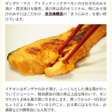
ギンザケ・マス・アトランティックサーモンのそれぞれのみそ
漬け・西京漬けを販売。漬け床は店のオリジナル。特にみそ漬
けのみそにはこだわり、
奈良橋醸造
の「きうにみそ」を使い続
けています。
イチオシはギンザケのみそ漬け。ふっくらとした身は脂がのっ
ていてジューシー。独自調合の漬け床は上品な味わいで、ギン
ザケのうま味を最大限に引き出します。買ってから2～3日目が
ちょうどよく漬かっているとのこと。お土産にはもちろん、お
歳暮などの贈答品にも人気です。