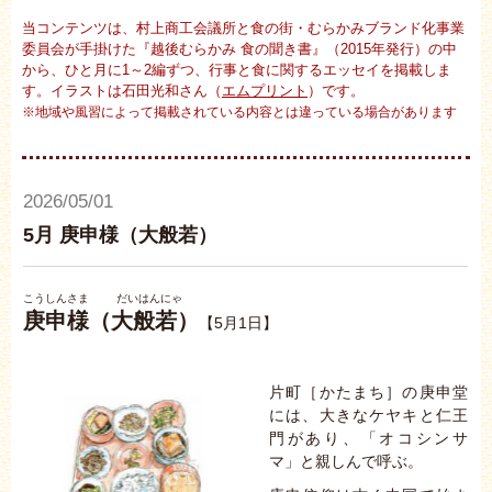
当コンテンツは、村上商工会議所と食の街・むらかみブランド化事業
委員会が手掛けた『越後むらかみ 食の聞き書』（2015年発行）の中
から、ひと月に1～2編ずつ、行事と食に関するエッセイを掲載しま
す。イラストは石田光和さん（
エムプリント
）です。
※地域や風習によって掲載されている内容とは違っている場合があります
2026/05/01
5月 庚申様（大般若）
こうしんさま だいはんにゃ
庚申様（大般若）
【5月1日】
片町［かたまち］の庚申堂
には、大きなケヤキと仁王
門があり、「オコシンサ
マ」と親しんで呼ぶ。