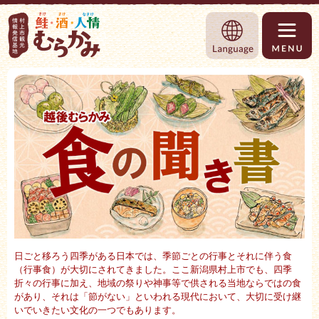
村上市観光情報総合サイト 村上市観光協
Language
日ごと移ろう四季がある日本では、季節ごとの行事とそれに伴う食
（行事食）が大切にされてきました。ここ新潟県村上市でも、四季
折々の行事に加え、地域の祭りや神事等で供される当地ならではの食
があり、それは「
節がない」といわれる現代において、大切に受け継
いでいきたい文化の一つでもあります。