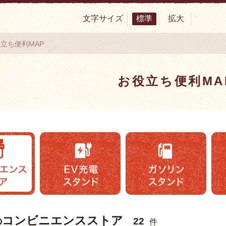
文字サイズ
標準
拡大
サイト 村上市観光協会 -鮭・酒・人情 むらかみ-
役立ち便利MAP
お役立ち便利MA
コンビニエンスストア
の
22
件