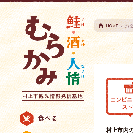
村上市観光情報総合
HOME
＞ お
村上市内