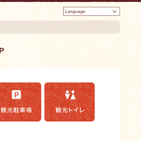
Language
P