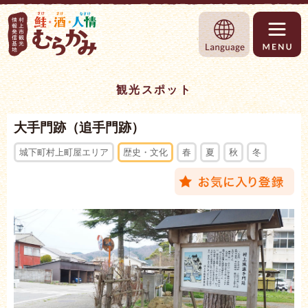
村上市観光情報総合サイト 村上市観光協
Language
観光スポット
大手門跡（追手門跡）
城下町村上町屋エリア
歴史・文化
春
夏
秋
冬