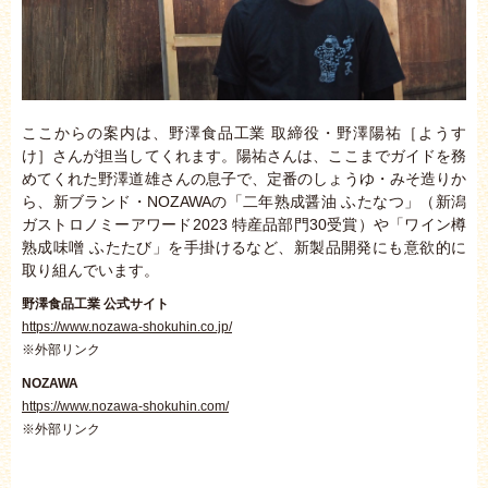
ここからの案内は、野澤食品工業 取締役・野澤陽祐［ようす
け］さんが担当してくれます。陽祐さんは、ここまでガイドを務
めてくれた野澤道雄さんの息子で、定番のしょうゆ・みそ造りか
ら、新ブランド・NOZAWAの「二年熟成醤油 ふたなつ」（新潟
ガストロノミーアワード2023 特産品部門30受賞）や「ワイン樽
熟成味噌 ふたたび」を手掛けるなど、新製品開発にも意欲的に
取り組んでいます。
野澤食品工業 公式サイト
https://www.nozawa-shokuhin.co.jp/
※外部リンク
NOZAWA
https://www.nozawa-shokuhin.com/
※外部リンク