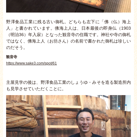
野澤食品工業に残る古い御札。どちらも左下に「佛（仏）海上
人」と書かれています。佛海上人は、日本最後の即身仏（1903
（明治36）年入寂）となった観音寺の住職です。神社や寺の御札
ではなく、佛海上人（お坊さん）の名前で書かれた御札は珍しい
のだそう。
観音寺
https://www.sake3.com/spot/61
主屋見学の後は、野澤食品工業のしょうゆ・みそを造る製造所内
も見学させていただくことに。