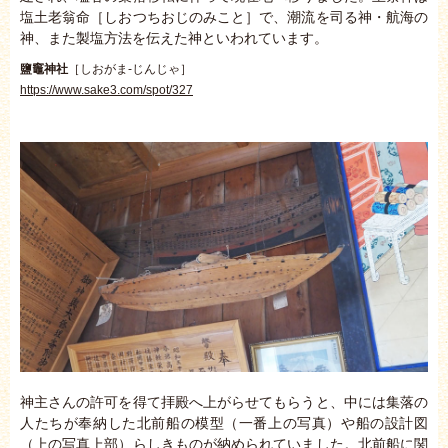
塩土老翁命［しおつちおじのみこと］で、潮流を司る神・航海の
神、また製塩方法を伝えた神といわれています。
鹽竈神社
［しおがま-じんじゃ］
https://www.sake3.com/spot/327
神主さんの許可を得て拝殿へ上がらせてもらうと、中には集落の
人たちが奉納した北前船の模型（一番上の写真）や船の設計図
（上の写真上部）らしきものが納められていました。北前船に関