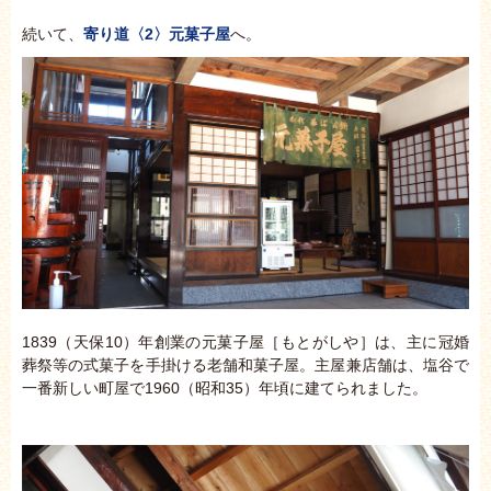
続いて、
寄り道〈2〉
元菓子
屋
へ。
1839（天保10）年創業の元菓子屋［もとがしや］は、主に冠婚
葬祭等の式菓子を手掛ける老舗和菓子屋。主屋兼店舗は、塩谷で
一番新しい町屋で1960（昭和35）年頃に建てられました。