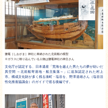
鹽竈［しおがま］神社に奉納された北前船の模型
※ガラスに映り込んでいる人物は鹽竈神社の神主さん
文化庁が認定する、日本遺産「荒海を越えた男たちの夢が紡いだ
異空間 ～北前船寄港地・船主集落～」に追加認定された村上
市。構成文化財が多く残る湊町・塩谷を、野澤道雄さん（塩谷活
性化推進協議会）のガイドで巡る後編です。