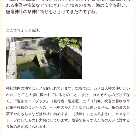
わる事業や漁業などでにぎわった塩谷のまち。海の安全を願い、
鹽竈神社の祭神に祈りをささげてきたのですね。
ここでちょっと余談。
神社境内の池ではカメが飼われています。塩谷では、カメは氏神の使いとい
われ、とても大切に扱われているとのこと。また、カメそのものだけでな
く、『塩谷ガイドブック』（発行者：塩谷区）に「（前略）祝言の着物や帯
に亀甲模様のついたもの、べっ甲のかんざしなどは使いません。亀の形のお
菓子やおもちゃなどは神社に納めます。（後略）」とあるように、カメをモ
チーフにしたものも大切にしています。塩谷で暮らす人たちのカメに対する
畏敬の念が感じられます。