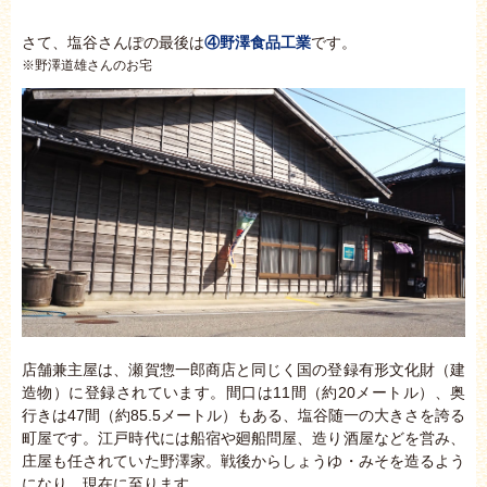
さて、塩谷さんぽの最後は
④野澤食品工業
です。
※野澤道雄さんのお宅
店舗兼主屋は、瀬賀惣一郎商店と同じく国の登録有形文化財（建
造物）に登録されています。間口は11間（約20メートル）、奥
行きは47間（約85.5メートル）もある、塩谷随一の大きさを誇る
町屋です。江戸時代には船宿や廻船問屋、造り酒屋などを営み、
庄屋も任されていた野澤家。戦後からしょうゆ・みそを造るよう
になり、現在に至ります。