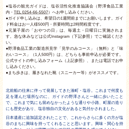
●塩谷の観光ガイドは、塩谷活性化推進協議会（野澤食品工業
内・
TEL 0254-66-5507
）へお申し込みください。
●ガイド申し込みは、希望日の1週間前までにお願いします。ガイ
ド料金はお一人様500円・所要時間は2時間程度です。
●元菓子屋の「おやつの日」は、毎週土・日曜日に実施されま
す。急な休みなどは公式Instagram（下記参照）でご確認くださ
い。
●野澤食品工業の製造所見学「見学のみコース」（無料）と「味
わいコース」（1人500円）は、どちらも事前申込が必要です。
公式サイトの申し込みフォーム（上記参照）、または電話でお申
し込みください。
●まち歩きは、履きなれた靴（スニーカー等）がオススメです。
北前船の往来に伴って発展してきた湊町・塩谷。これまで何度も
足を運んだ場所なのに、ガイドの野澤さんと一緒に歩いたこと
で、これまで気にも留めなかったような通りや小路、町屋の造り
にも歴史があり、塩谷独自の文化があると気付かされました。
日本遺産に追加認定されたことで、これからさらに多くの方が塩
谷のまちに興味を持ってくれることと思います。興味・関心を持