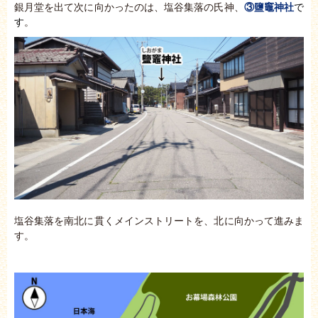
銀月堂を出て次に向かったのは、塩谷集落の氏神、
③鹽
竈
神社
で
す
。
塩谷集落を南北に貫くメインストリートを、北に向かって進みま
す。