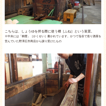
こちらは、しょうゆを搾る際に使う槽［ふね］という装置。
※中央には「鶴聲」［かくせい］書かれています。かつて塩谷で造り酒屋を
営んでいた野澤広市商店から譲り受けたもの