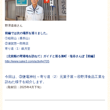
野澤道雄さん
前編では次の場所を巡りました。
①稲荷山（番所山）
②瀬賀惣一郎商店
寄り道〈1〉銀月堂
［北前船の寄港地を訪ねて］ガイドと巡る湊町・塩谷さんぽ【前編】
http://www.sake3.com/activity/705
今回は、③鹽竈神社～寄り道〈2〉元菓子屋～④野澤食品工業を
訪ねた様子を紹介します。
（取材日：2025年4月下旬）