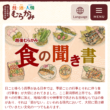
村上市観光情報総合サイト 村上市観光協
Language
日ごと移ろう四季がある日本では、季節ごとの行事とそれに伴う食
（行事食）が大切にされてきました。ここ新潟県村上市でも、四季
折々の行事に加え、地域の祭りや神事等で供される当地ならではの食
があり、それは「
節がない」といわれる現代において、大切に受け継
いでいきたい文化の一つでもあります。