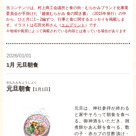
当コンテンツは、村上商工会議所と食の街・むらかみブランド化事業
委員会が手掛けた『越後むらかみ 食の聞き書』（2015年発行）の中
から、ひと月に1～2編ずつ、行事と食に関するエッセイを掲載しま
す。イラストは石田光和さん（
エムプリント
）です。
※地域や風習によって掲載されている内容とは違っている場合があります
2026/01/01
1月 元旦朝食
がんたんちょうしょく
元旦朝食
【1月1日】
元旦は、神社参拝が終わる
と家中そろって朝食を食べ
る。御神酒をいただき、雑
煮餅かあん餅を食べる。数
の子・赤カブの甘酢漬け・