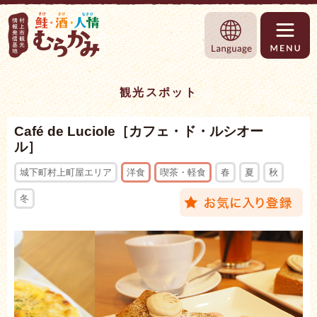
村上市観光情報総合サイト 村上市観光協
Language
観光スポット
Café de Luciole［カフェ・ド・ルシオー
ル］
城下町村上町屋エリア
洋食
喫茶・軽食
春
夏
秋
冬