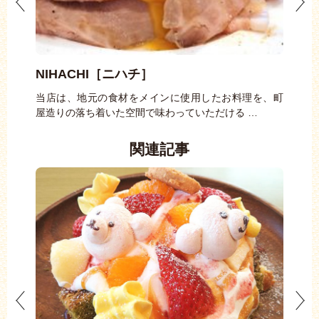
NIHACHI［ニハチ］
御
る人の
当店は、地元の食材をメインに使用したお料理を、町
村上
屋造りの落ち着いた空間で味わっていただける …
数取
関連記事