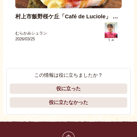
村上市飯野桜ケ丘「Café de Luciole」 …
村
むらかみシュラン
むら
2026/03/25
2025
この情報は役に立ちましたか？
役に立った
役に立たなかった
先頭に戻る