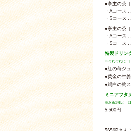
●亭主の茶
・Aコース …
・Sコース …
●亭主の茶
・Aコース …
・Sコース …
特製ドリン
※それぞれに一
●紅の苺ジュー
●黄金の生姜
●絹白の麹ス
ミニアフタ
※お茶2種と一
5,500円
5656Pさん