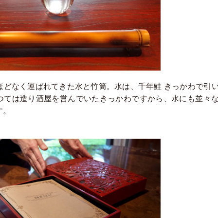
ほどなく運ばれてきた水と竹筒。水は、千年鮭 きっかわで引
つては造り酒屋を営んでいたきっかわですから、水にも並々
す。