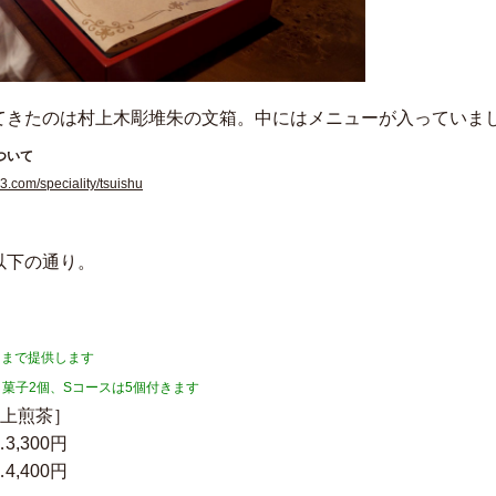
てきたのは村上木彫堆朱の文箱。中にはメニューが入っていま
ついて
3.com/speciality/tsuishu
以下の通り。
目まで提供します
菓子2個、Sコースは5個付きます
［上煎茶］
3,300円
4,400円