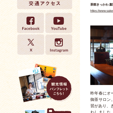
茶館きっかわ 嘉
https://www.sak
昨年春にオ
御茶サロン
習があり、
わしました