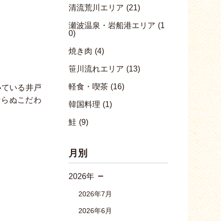
清流荒川エリア
(21)
瀬波温泉・岩船港エリア
(1
0)
焼き肉
(4)
笹川流れエリア
(13)
軽食・喫茶
(16)
いている井戸
ならぬこだわ
韓国料理
(1)
鮭
(9)
月別
2026年
2026年7月
2026年6月