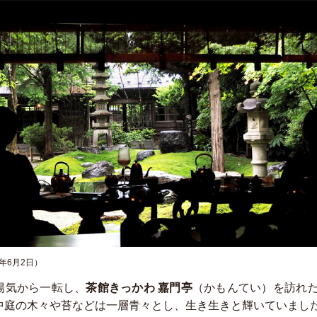
年6月2日）
陽気から一転し、
茶館きっかわ 嘉門亭
（かもんてい）を訪れ
中庭の木々や苔などは一層青々とし、生き生きと輝いていまし