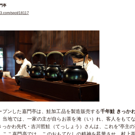
門亭
e3.com/spot/18117
ープンした嘉門亭は、鮭加工品を製造販売する
千年鮭 きっか
。当地では、一家の主が自らお茶を淹（い）れ、客人をもて
きっかわ先代・吉川哲鮭（てっしょう）さんは、これを“亭主の
。ここ嘉門亭では、このおもてなしの精神を昇華させ、村上