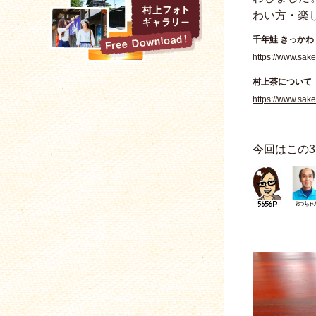
わい方・楽
千年鮭 きっかわ
https://www.sak
村上茶について
https://www.sake
今回はこの