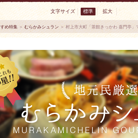
文字サイズ
標準
拡大
サイト 村上市観光協会 -鮭・酒・人情 むらかみ-
すすめ特集
＞
むらかみシュラン
＞ 村上市大町「茶館きっかわ 嘉門亭」