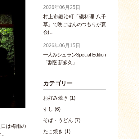
2026年06月25日
村上市鍛冶町「磯料理 八千
草」で晩ごはんのつもりが宴
会に
2026年06月15日
一人みシュランSpecial Edition
「割烹 新多久」
カテゴリー
お好み焼き
(1)
すし
(6)
そば・うどん
(7)
た日は梅雨の
たこ焼き
(1)
た。