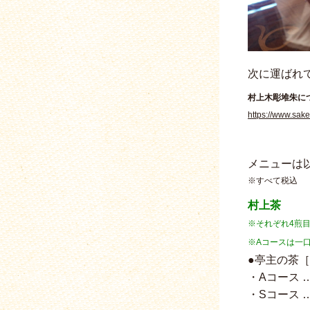
次に運ばれ
村上木彫堆朱に
https://www.sake
メニューは
※すべて税込
村上茶
※それぞれ4煎
※Aコースは一口
●亭主の茶
・Aコース …
・Sコース …