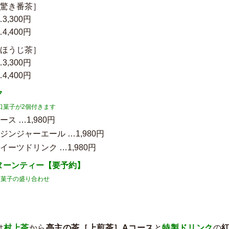
［驚き番茶］
3,300円
4,400円
［ほうじ茶］
3,300円
4,400円
ク
口菓子が2個付きます
ス …1,980円
ジンジャーエール …1,980円
イーツドリンク …1,980円
ヌーンティー【要予約】
口菓子の盛り合わせ
は
村上茶
から
亭主の茶［上煎茶］Aコース
と
特製ドリンク
の