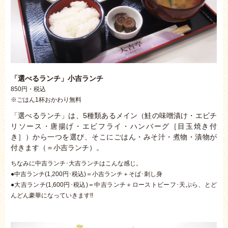
「選べるランチ」小吉ランチ
850円・税込
※ごはん1杯おかわり無料
「選べるランチ」は、5種類あるメイン（鮭の味噌漬け・エビチ
リソース・唐揚げ・エビフライ・ハンバーグ［目玉焼き付
き］）から一つを選び、そこにごはん・みそ汁・煮物・漬物が
付きます（＝小吉ランチ）。
ちなみに中吉ランチ･大吉ランチはこんな感じ。
●中吉ランチ(1,200円･税込)＝小吉ランチ＋そば･刺し身
●大吉ランチ(1,600円･税込)＝中吉ランチ＋ローストビーフ･天ぷら、と
ど
んどん豪華になっていきます!!