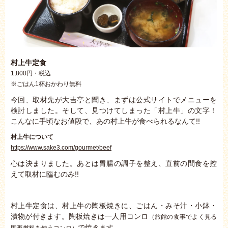
村上牛定食
1,800円・税込
※ごはん1杯おかわり無料
今回、取材先が大吉亭と聞き、まずは公式サイトでメニューを
検討しました。そして、見つけてしまった「村上牛」の文字！
こんなに手頃なお値段で、あの村上牛が食べられるなんて!!
村上牛について
https://www.sake3.com/gourmet/beef
心は決まりました。あとは胃腸の調子を整え、直前の間食を控
えて取材に臨むのみ!!
村上牛定食は、村上牛の陶板焼きに、ごはん・みそ汁・小鉢・
漬物が付きます。陶板焼きは一人用コンロ
（旅館の食事でよく見る
で焼きます。
固形燃料を使うコンロ）