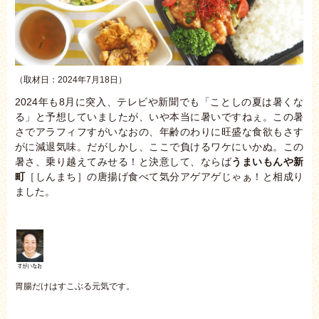
（取材日：2024年7月18日）
2024年も8月に突入、テレビや新聞でも「ことしの夏は暑くな
る」と予想していましたが、いや本当に暑いですねぇ。この暑
さでアラフィフすがいなおの、年齢のわりに旺盛な食欲もさす
がに減退気味。だがしかし、ここで負けるワケにいかぬ。この
暑さ、乗り越えてみせる！と決意して、ならば
うまいもんや新
町
［しんまち］の唐揚げ食べて気分アゲアゲじゃぁ！と相成り
ました。
胃腸だけはすこぶる元気です。