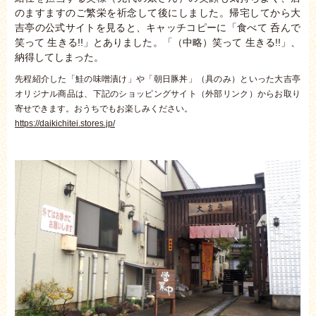
のますますのご繁栄を祈念して後にしました。帰宅してから大
吉亭の公式サイトを見ると、キャッチコピーに「食べて 呑んで
笑って 生きる!!」とありました。「（中略）笑って 生きる!!」、
納得してしまった。
先程紹介した「鮭の味噌漬け」や「朝日豚丼」（具のみ）といった大吉亭
オリジナル商品は、下記のショッピングサイト（外部リンク）からお取り
寄せできます。おうちでもお楽しみください。
https://daikichitei.stores.jp/