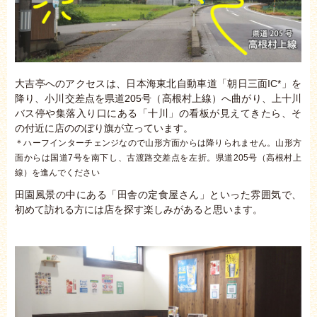
大吉亭へのアクセスは、日本海東北自動車道「朝日三面IC*」を
降り、小川交差点を県道205号（高根村上線）へ曲がり、上十川
バス停や集落入り口にある「十川」の看板が見えてきたら、そ
の付近に店ののぼり旗が立っています。
＊ハーフインターチェンジなので山形方面からは降りられません。山形方
面からは国道7号を南下し、古渡路交差点を左折。県道205号（高根村上
線）を進んでください
田園風景の中にある「田舎の定食屋さん」といった雰囲気で、
初めて訪れる方には店を探す楽しみがあると思います。