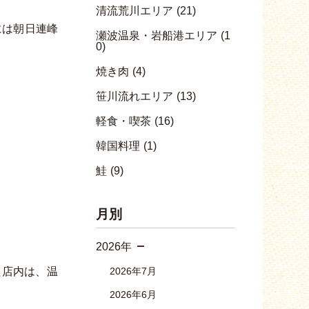
清流荒川エリア
(21)
には朝日連峰
瀬波温泉・岩船港エリア
(1
0)
焼き肉
(4)
笹川流れエリア
(13)
軽食・喫茶
(16)
韓国料理
(1)
鮭
(9)
月別
2026年
た店内は、温
2026年7月
2026年6月