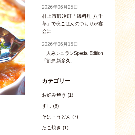
2026年06月25日
村上市鍛冶町「磯料理 八千
草」で晩ごはんのつもりが宴
会に
2026年06月15日
一人みシュランSpecial Edition
「割烹 新多久」
カテゴリー
お好み焼き
(1)
すし
(6)
そば・うどん
(7)
たこ焼き
(1)