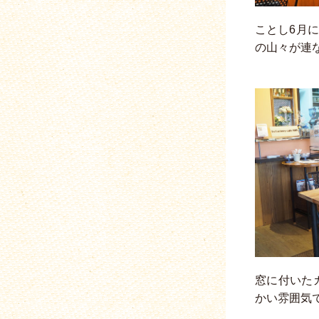
ことし6月
の山々が連
窓に付いた
かい雰囲気