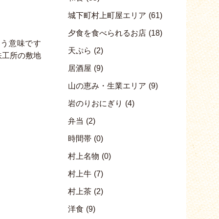
城下町村上町屋エリア
(61)
夕食を食べられるお店
(18)
いう意味です
天ぷら
(2)
山鉄工所の敷地
居酒屋
(9)
山の恵み・生業エリア
(9)
岩のりおにぎり
(4)
弁当
(2)
時間帯
(0)
村上名物
(0)
村上牛
(7)
村上茶
(2)
洋食
(9)