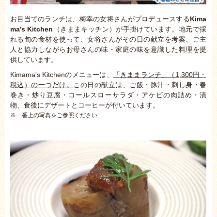
お目当てのランチは、梅幸の女将さんがプロデュースする
Kima
ma's Kitchen
（きままキッチン）が手掛けています。地元で採
れる旬の食材を使って、女将さんがその日の献立を考案、ご主
人と協力しながらお母さんの味・家庭の味を意識した料理を提
供しています。
Kimama's Kitchenのメニューは、
「きままランチ」（1,300円・
税込）の一つだけ。
この日の献立は、ご飯・豚汁・刺し身・春
巻き・炒り豆腐・コールスローサラダ・アケビの肉詰め・漬
物、食後にデザートとコーヒーが付いています。
※一番上の写真をご参照ください