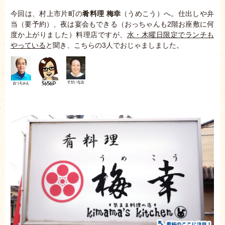
今回は、村上市片町の
肴料理 梅幸
（うめこう）へ。仕出しや弁
当（要予約）、夜は宴会もできる（おっちゃんも2階お座敷に何
度か上がりました）料理店ですが、
水・木曜日限定でランチも
やっている
と聞き、こちらの3人でおじゃましました。