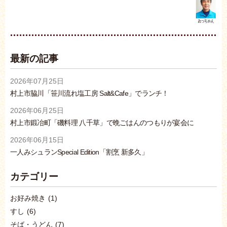
最新の記事
2026年07月25日
村上市脇川「笹川流れ塩工房 Salt&Cafe」でランチ！
2026年06月25日
村上市鍛冶町「磯料理 八千草」で晩ごはんのつもりが宴会に
2026年06月15日
一人みシュランSpecial Edition「割烹 新多久」
カテゴリー
お好み焼き
(1)
すし
(6)
そば・うどん
(7)