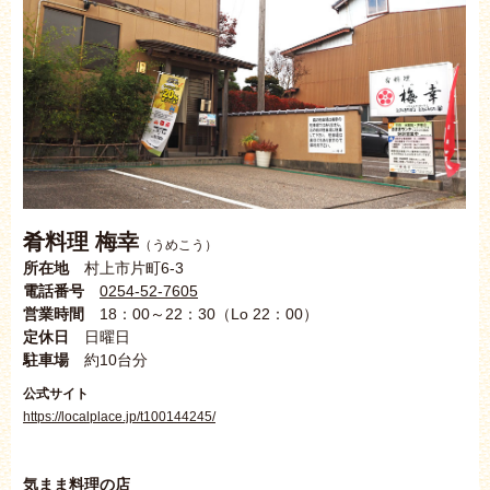
肴料理 梅幸
（うめこう）
所在地
村上市片町6-3
電話番号
0254-52-7605
営業時間
18：00～22：30（Lo 22：00）
定休日
日曜日
駐車場
約10台分
公式サイト
https://localplace.jp/t100144245/
気まま料理の店