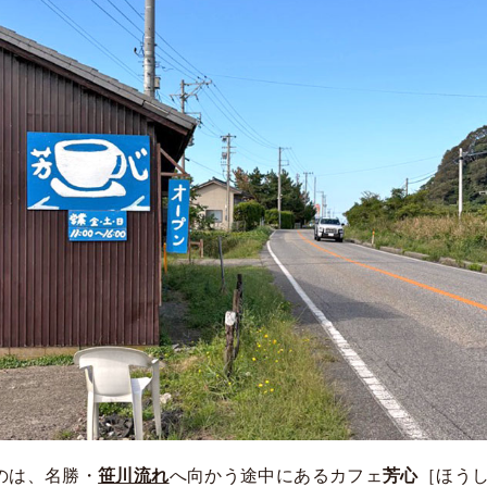
のは、名勝・
笹川流れ
へ向かう途中にあるカフェ
芳心
［ほう