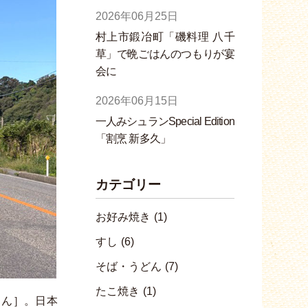
2026年06月25日
村上市鍛冶町「磯料理 八千
草」で晩ごはんのつもりが宴
会に
2026年06月15日
一人みシュランSpecial Edition
「割烹 新多久」
カテゴリー
お好み焼き
(1)
すし
(6)
そば・うどん
(7)
たこ焼き
(1)
しん］。日本