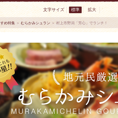
文字サイズ
標準
拡大
サイト 村上市観光協会 -鮭・酒・人情 むらかみ-
すすめ特集
＞
むらかみシュラン
＞ 村上市野潟「芳心」でランチ！