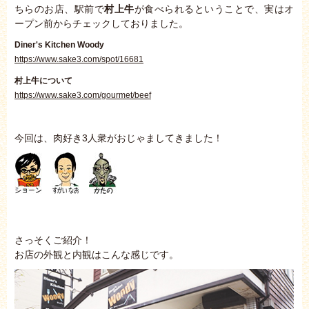
ちらのお店、駅前で
村上牛
が食べられるということで、実はオ
ープン前からチェックしておりました。
Diner's Kitchen Woody
https://www.sake3.com/spot/16681
村上牛について
https://www.sake3.com/gourmet/beef
今回は、肉好き3人衆がおじゃましてきました！
さっそくご紹介！
お店の外観と内観はこんな感じです。