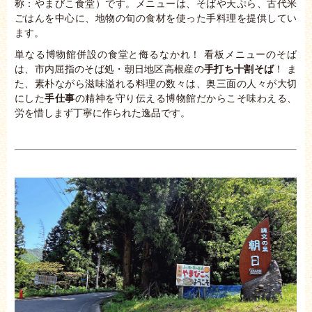
称：やまびこ食堂）です。メニューは、そばや天ぷら、古代米
ごはんを中心に、地物の旬の食材を使った手料理を提供してい
ます。
単なる博物館併設の食堂と侮るなかれ！ 看板メニューのそば
は、市内屈指のそば処・朝日地区高根産の
手打ち十割そば
！ ま
た、素朴ながら滋味溢れる料理の数々は、奥三面の人々が大切
にした
手仕事
の精神を守り伝える博物館だからこそ味わえる、
労を惜しまず丁寧に作られた逸品です。