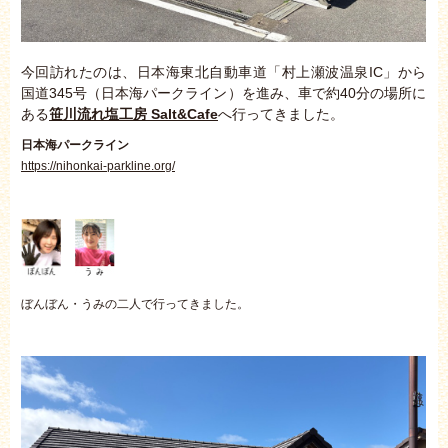
今回訪れたのは、日本海東北自動車道「村上瀬波温泉IC」から
国道345号（日本海パークライン）を進み、車で約40分の場所に
ある
笹川流れ塩工房
Salt&Cafe
へ行ってきました。
日本海パークライン
https://nihonkai-parkline.org/
ぼんぼん・うみの二人で行ってきました。