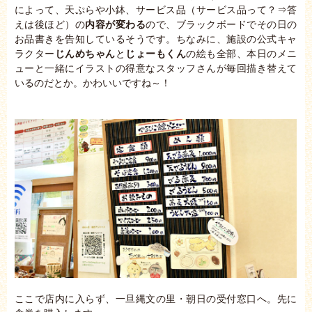
によって、天ぷらや小鉢、サービス品（サービス品って？⇒答
えは後ほど）の
内容が変わる
ので、ブラックボードでその日の
お品書きを告知しているそうです。ちなみに、施設の公式キャ
ラクター
じんめちゃん
と
じょーもくん
の絵も全部、本日のメニ
ューと一緒にイラストの得意なスタッフさんが毎回描き替えて
いるのだとか。かわいいですね～！
ここで店内に入らず、一旦縄文の里・朝日の受付窓口へ。先に