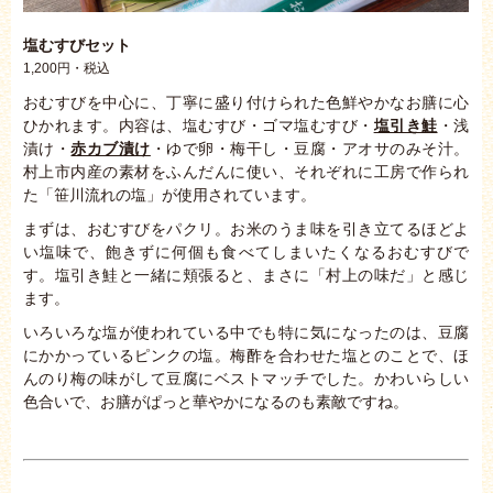
塩むすびセット
1,200円・税込
おむすびを中心に、丁寧に盛り付けられた色鮮やかなお膳に心
ひかれます。内容は、塩むすび・ゴマ塩むすび・
塩引き鮭
・浅
漬け・
赤カブ漬け
・ゆで卵・梅干し・豆腐・アオサのみそ汁。
村上市内産の素材をふんだんに使い、それぞれに工房で作られ
た「笹川流れの塩」が使用されています。
まずは、おむすびをパクリ。お米のうま味を引き立てるほどよ
い塩味で、飽きずに何個も食べてしまいたくなるおむすびで
す。塩引き鮭と一緒に頬張ると、まさに「村上の味だ」と感じ
ます。
いろいろな塩が使われている中でも特に気になったのは、豆腐
にかかっているピンクの塩。梅酢を合わせた塩とのことで、ほ
んのり梅の味がして豆腐にベストマッチでした。かわいらしい
色合いで、お膳がぱっと華やかになるのも素敵ですね。