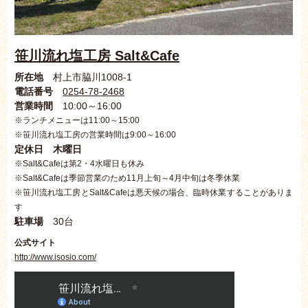
笹川流れ塩工房 Salt&Cafe
所在地
村上市脇川1008-1
電話番号
0254-78-2468
営業時間
10:00～16:00
※ランチメニューは11:00～15:00
※笹川流れ塩工房の営業時間は9:00～16:00
定休日 木曜日
※Salt&Cafeは第2・4水曜日も休み
※Salt&Cafeは季節営業のため11月上旬～4月中旬は冬季休業
※
笹川流れ塩工房と
Salt&Cafeは悪天候の場合、臨時休業することがありま
す
駐車場
30台
公式サイト
http://www.isosio.com/