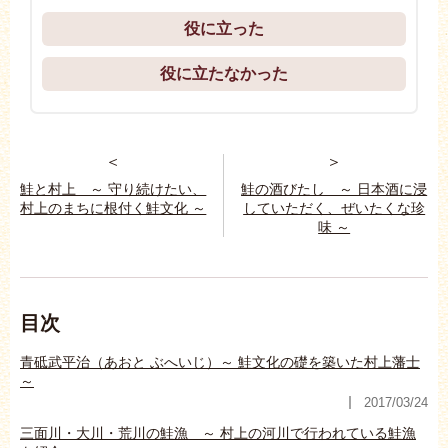
役に立った
役に立たなかった
＜
＞
鮭と村上 ～ 守り続けたい、
鮭の酒びたし ～ 日本酒に浸
村上のまちに根付く鮭文化 ～
していただく、ぜいたくな珍
味 ～
目次
青砥武平治（あおと ぶへいじ）～ 鮭文化の礎を築いた村上藩士
～
2017/03/24
三面川・大川・荒川の鮭漁 ～ 村上の河川で行われている鮭漁