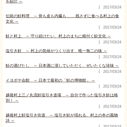
を紹介 ～
2017/03/24
伝統の鮭料理 ～ 骨も皮も内臓も…… 残さずに食べる村上の食
文化 ～
2017/03/24
鮭と村上 ～ 守り続けたい、村上のまちに根付く鮭文化 ～
2017/03/24
塩引き鮭 ～ 村上の気候がつくり出す、唯一無二の味 ～
2017/03/24
鮭の酒びたし ～ 日本酒に浸していただく、ぜいたくな珍味 ～
2017/03/24
イヨボヤ会館 ～ 日本で最初の「鮭の博物館」 ～
2017/03/24
越後村上三ノ丸流鮭塩引き道場 ～ 自分で作った塩引き鮭は格
別！ ～
2017/03/24
越後村上鮭塩引き街道 ～ 塩引き鮭が揺れる、村上の冬の風物
詩 ～
2017/03/24