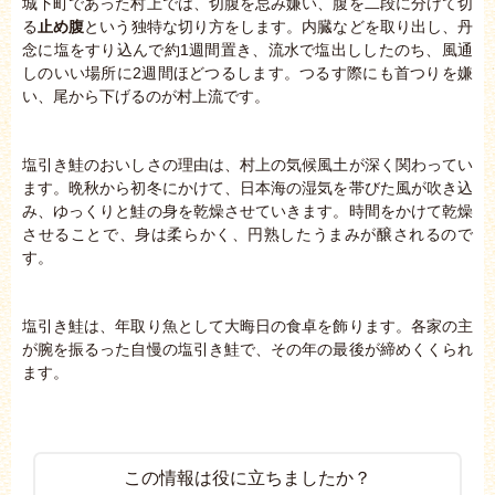
城下町であった村上では、切腹を忌み嫌い、腹を二段に分けて切
る
止め腹
という独特な切り方をします。内臓などを取り出し、丹
念に塩をすり込んで約1週間置き、流水で塩出ししたのち、風通
しのいい場所に2週間ほどつるします。つるす際にも首つりを嫌
い、尾から下げるのが村上流です。
塩引き鮭のおいしさの理由は、村上の気候風土が深く関わってい
ます。晩秋から初冬にかけて、日本海の湿気を帯びた風が吹き込
み、ゆっくりと鮭の身を乾燥させていきます。時間をかけて乾燥
させることで、身は柔らかく、円熟したうまみが醸されるので
す。
塩引き鮭は、年取り魚として大晦日の食卓を飾ります。各家の主
が腕を振るった自慢の塩引き鮭で、その年の最後が締めくくられ
ます。
この情報は役に立ちましたか？