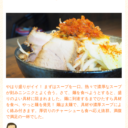
やはり盛りがイイ！
まずはスープを一口。
熱々で濃厚なスープ
が刻みニンニクとよく合う。
さて、麺を食べようとすると、
盛
りのよい具材に阻まれました。麺に到達するまでひたすら具材
を食べ、やっと麺を発見！ 麺は太麺で、具材や濃厚スープに
よ
く絡み付きます。
厚切りのチャーシューも食べ応え抜群。満腹
で満足の一杯でした。