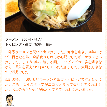
ラーメン
（700円・税込）
トッピング・生姜
（50円・税込）
二郎系ラーメンと聞いて出掛けました。
知命を過ぎ、来年には
ゾロ目となる私。
全部食べられるか心配でしたが、サラッとい
けました。
しょうゆ味に絡まる麺。
トッピングの生姜を溶きな
がら、風味を変えつつおいしくいただきました。
太麺が好きな
ので満足でした。
会計の時、「
おいしい
ラーメン＆生姜トッピングです」と伝え
たところ、
女性スタッフがニコッと笑って会計してくれまし
た。
お店のあたたかさが伝わってきてうれしく思いました。