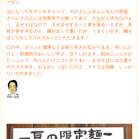
ーゼン。
山になったモヤシやキャベツ、その上にぷるんぷるんの背脂。
さらにその上には赤唐辛子が振ってあり、さながら活火山のよ
う。
まぜそばなので、まぜまぜするべく箸を振るいますが、
具
材が多すぎるのと、麺が太くて重いため、うまくいかず。
麺を
ほじり出してズルズルッといただきます！
口の中、ガツンと濃厚なうま味と辛さが広がります。
辛いんだ
けど、刺激的でおいしい辛さ。次々いけます。
刻みニンニクが
たっぷりで、匂うんだけどコレがうまい。
まぜそばには小盛り
のライス付き。
おなかいっぱいだけど、ライスは別腹。
しっか
りいただきました。