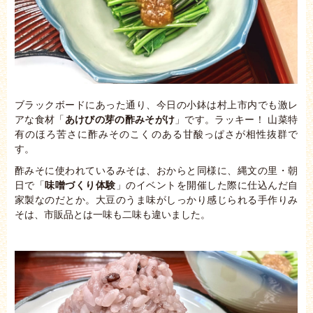
ブラックボードにあった通り、今日の小鉢は村上市内でも激レ
アな食材「
あけびの芽の酢みそがけ
」です。ラッキー！ 山菜特
有のほろ苦さに酢みそのこくのある甘酸っぱさが相性抜群で
す。
酢みそに使われているみそは、おからと同様に、縄文の里・朝
日で「
味噌づくり体験
」のイベントを開催した際に仕込んだ自
家製なのだとか。大豆のうま味がしっかり感じられる手作りみ
そは、市販品とは一味も二味も違いました。