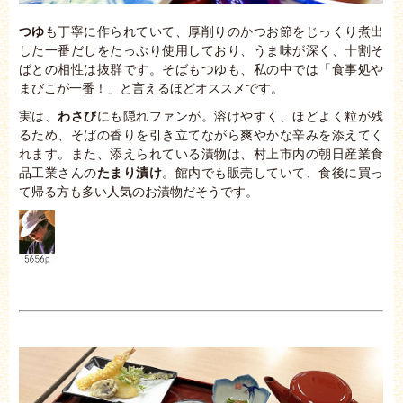
つゆ
も丁寧に作られていて、厚削りのかつお節をじっくり煮出
した一番だしをたっぷり使用しており、うま味が深く、十割そ
ばとの相性は抜群です。そばもつゆも、私の中では「食事処や
まびこが一番！」と言えるほどオススメです。
実は、
わさび
にも隠れファンが。溶けやすく、ほどよく粒が残
るため、そばの香りを引き立てながら爽やかな辛みを添えてく
れます。また、添えられている漬物は、村上市内の朝日産業食
品工業さんの
たまり漬け
。館内でも販売していて、食後に買っ
て帰る方も多い人気のお漬物だそうです。