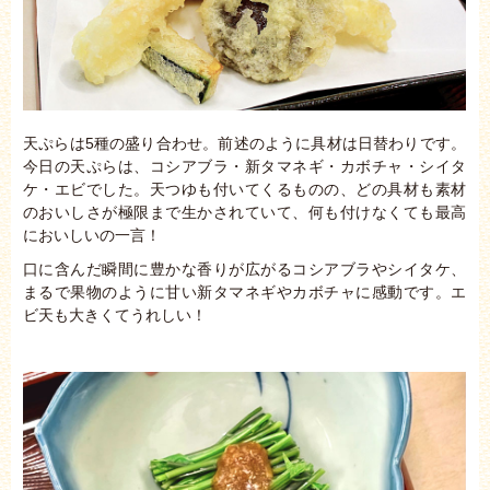
天ぷらは5種の盛り合わせ。前述のように具材は日替わりです。
今日の天ぷらは、コシアブラ・新タマネギ・カボチャ・シイタ
ケ・エビでした。天つゆも付いてくるものの、どの具材も素材
のおいしさが極限まで生かされていて、何も付けなくても最高
においしいの一言！
口に含んだ瞬間に豊かな香りが広がるコシアブラやシイタケ、
まるで果物のように甘い新タマネギやカボチャに感動です。エ
ビ天も大きくてうれしい！