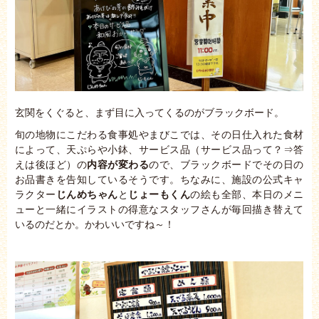
玄関をくぐると、まず目に入ってくるのがブラックボード。
旬の地物にこだわる食事処やまびこでは、その日仕入れた食材
によって、天ぷらや小鉢、サービス品（サービス品って？⇒答
えは後ほど）の
内容が変わる
ので、ブラックボードでその日の
お品書きを告知しているそうです。ちなみに、施設の公式キャ
ラクター
じんめちゃん
と
じょーもくん
の絵も全部、本日のメニ
ューと一緒にイラストの得意なスタッフさんが毎回描き替えて
いるのだとか。かわいいですね～！