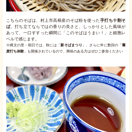
こちらのそばは、村上市高根産のそば粉を使った
手打ち十割そ
ば
。打ち立てならではの香りの良さと、しっかりとした風味が
あって、一口すすった瞬間に「このそばはうまい！」と細胞レ
ベルで感じます。
※縄文の里・朝日では、秋には「
新そばまつり
」、さらに年に数回の「
蕎
麦打ち体験
」も開催されているので、興味のある方はぜひご参加ください