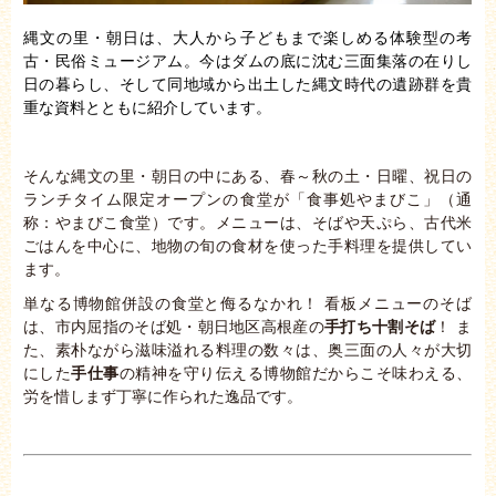
縄文の里・朝日は、大人から子どもまで楽しめる体験型の考
古・民俗ミュージアム。今はダムの底に沈む三面集落の在りし
日の暮らし、そして同地域から出土した縄文時代の遺跡群を貴
重な資料とともに紹介しています。
そんな縄文の里・朝日の中にある、春～秋の土・日曜、祝日の
ランチタイム限定オープンの食堂が「食事処やまびこ」（通
称：やまびこ食堂）です。メニューは、そばや天ぷら、古代米
ごはんを中心に、地物の旬の食材を使った手料理を提供してい
ます。
単なる博物館併設の食堂と侮るなかれ！ 看板メニューのそば
は、市内屈指のそば処・朝日地区高根産の
手打ち十割そば
！ ま
た、素朴ながら滋味溢れる料理の数々は、奥三面の人々が大切
にした
手仕事
の精神を守り伝える博物館だからこそ味わえる、
労を惜しまず丁寧に作られた逸品です。