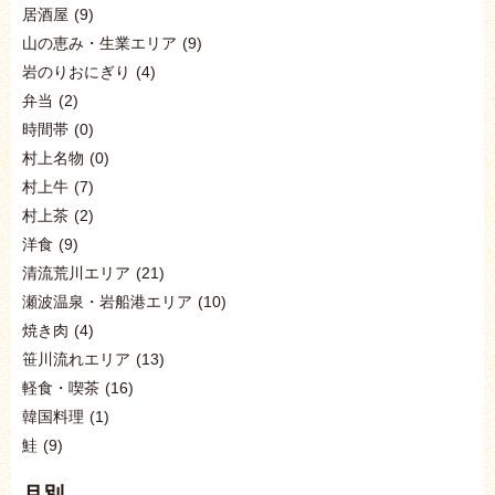
居酒屋
(9)
山の恵み・生業エリア
(9)
岩のりおにぎり
(4)
弁当
(2)
時間帯
(0)
村上名物
(0)
村上牛
(7)
村上茶
(2)
洋食
(9)
清流荒川エリア
(21)
瀬波温泉・岩船港エリア
(10)
焼き肉
(4)
笹川流れエリア
(13)
軽食・喫茶
(16)
韓国料理
(1)
鮭
(9)
月別