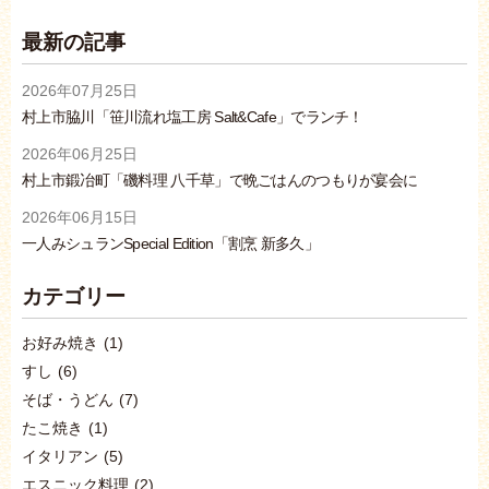
最新の記事
2026年07月25日
村上市脇川「笹川流れ塩工房 Salt&Cafe」でランチ！
2026年06月25日
村上市鍛冶町「磯料理 八千草」で晩ごはんのつもりが宴会に
2026年06月15日
一人みシュランSpecial Edition「割烹 新多久」
カテゴリー
お好み焼き
(1)
すし
(6)
そば・うどん
(7)
たこ焼き
(1)
イタリアン
(5)
エスニック料理
(2)