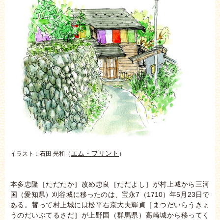
エム・プリント
イラスト：石田 光和（
）
本多忠隆［ただたか］改め忠良［ただよし］が村上城から三河
国（愛知県）刈谷城に移ったのは、宝永7（1710）年5月23日で
ある。替って村上城には松平右京大夫輝貞［まつだいらうきょ
うのだいぶてるさだ］が上野国（群馬県）高崎城から移ってく