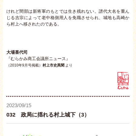
けれど間部は新将軍のもとでは生き残れない。譜代大名を重ん
じる吉宗によって老中格側用人を免職させられ、城地も高崎か
ら村上へ移されたのである。
大場喜代司
『むらかみ商工会議所ニュース』
（2010年9月号掲載）
村上市史異聞
より
2023/09/15
032 政局に揺れる村上城下（3）