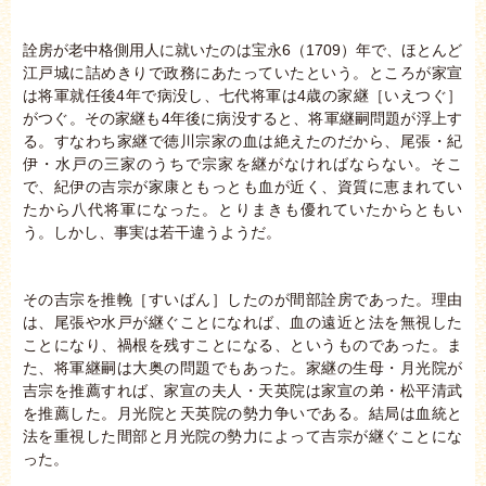
詮房が老中格側用人に就いたのは宝永6（1709）年で、ほとんど
江戸城に詰めきりで政務にあたっていたという。ところが家宣
は将軍就任後4年で病没し、七代将軍は4歳の家継［いえつぐ］
がつぐ。その家継も4年後に病没すると、将軍継嗣問題が浮上す
る。すなわち家継で徳川宗家の血は絶えたのだから、尾張・紀
伊・水戸の三家のうちで宗家を継がなければならない。そこ
で、紀伊の吉宗が家康ともっとも血が近く、資質に恵まれてい
たから八代将軍になった。とりまきも優れていたからともい
う。しかし、事実は若干違うようだ。
その吉宗を推輓［すいばん］したのが間部詮房であった。理由
は、尾張や水戸が継ぐことになれば、血の遠近と法を無視した
ことになり、禍根を残すことになる、というものであった。ま
た、将軍継嗣は大奥の問題でもあった。家継の生母・月光院が
吉宗を推薦すれば、家宣の夫人・天英院は家宣の弟・松平清武
を推薦した。月光院と天英院の勢力争いである。結局は血統と
法を重視した間部と月光院の勢力によって吉宗が継ぐことにな
った。