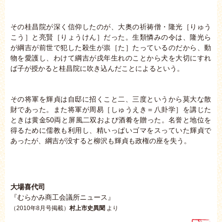
その桂昌院が深く信仰したのが、大奥の祈祷僧・隆光［りゅう
こう］と亮賢［りょうけん］だった。生類憐みの令は、隆光ら
が綱吉が前世で犯した殺生が祟［た］たっているのだから、動
物を愛護し、わけて綱吉が戌年生れのことから犬を大切にすれ
ば子が授かると桂昌院に吹き込んだことによるという。
その将軍を輝貞は自邸に招くこと二、三度というから莫大な散
財であった。また将軍が周易［しゅうえき＝八卦学］を講じた
ときは黄金50両と屏風二双および酒肴を贈った。名誉と地位を
得るために儒教も利用し、精いっぱいゴマをスっていた輝貞で
あったが、綱吉が没すると柳沢も輝貞も政権の座を失う。
大場喜代司
『むらかみ商工会議所ニュース』
（2010年8月号掲載）
村上市史異聞
より