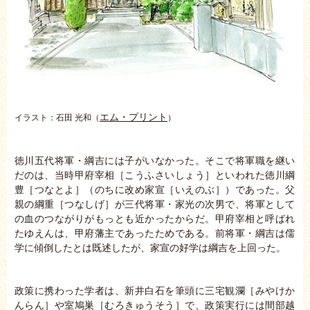
エム・プリント
イラスト：石田 光和（
）
徳川五代将軍・綱吉には子がいなかった。そこで将軍職を継い
だのは、当時甲府宰相［こうふさいしょう］といわれた徳川綱
豊［つなとよ］（のちに改め家宣［いえのぶ］）であった。父
親の綱重［つなしげ］が三代将軍・家光の次男で、将軍として
の血のつながりがもっとも近かったからだ。甲府宰相と呼ばれ
たゆえんは、甲府藩主であったためである。前将軍・綱吉は儒
学に傾倒したとは既述したが、家宣の好学は綱吉を上回った。
政策に携わった学者は、新井白石を筆頭に三宅観瀾［みやけか
んらん］や室鳩巣［むろきゅうそう］で、政策実行には間部越