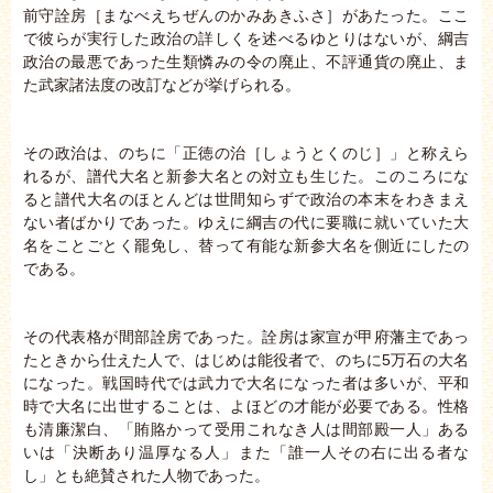
前守詮房［まなべえちぜんのかみあきふさ］があたった。ここ
で彼らが実行した政治の詳しくを述べるゆとりはないが、綱吉
政治の最悪であった生類憐みの令の廃止、不評通貨の廃止、ま
た武家諸法度の改訂などが挙げられる。
その政治は、のちに「正徳の治［しょうとくのじ］」と称えら
れるが、譜代大名と新参大名との対立も生じた。このころにな
ると譜代大名のほとんどは世間知らずで政治の本末をわきまえ
ない者ばかりであった。ゆえに綱吉の代に要職に就いていた大
名をことごとく罷免し、替って有能な新参大名を側近にしたの
である。
その代表格が間部詮房であった。詮房は家宣が甲府藩主であっ
たときから仕えた人で、はじめは能役者で、のちに5万石の大名
になった。戦国時代では武力で大名になった者は多いが、平和
時で大名に出世することは、よほどの才能が必要である。性格
も清廉潔白、「賄賂かって受用これなき人は間部殿一人」ある
いは「決断あり温厚なる人」また「誰一人その右に出る者な
し」とも絶賛された人物であった。