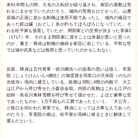
来91年間もの間、大名の入転封が繰り返され、家臣の屋敷は荒
れるにまかせていたのだろう。城内の荒廃もひどかった。山麓
居城の正面に架かる刎橋は使用不能であったし、城内の備品で
あった鎧は縅［おどし］糸が朽ちてぼろぼろになっていた。そ
れを松平家も放置していたが、間部家との交替が決まった享保2
（1717）年、そのまま間部家に渡すことは体裁が悪いと思った
のか、藩主・輝貞は刎橋の修繕を家臣に命じている。平和な世
では城や武具などは無用と思っていたのかもしれない。
反面、輝貞は五代将軍・徳川綱吉への追慕の思いは強く、常憲
院［じょうけんいん=綱吉］の御霊屋を羽黒口の天休院（のちの
光徳寺）境内に建立している。規模は3間に4間の内殿で、大工
は江戸から呼び寄せた小森谷金助。内部の装飾はこれも江戸の
絵師・長谷川東林雪艚を呼び寄せて描かせた。よほど豪華な堂
であったものか、1万千両もの工費であったという。「犬公方」
と陰口を叩かれた将軍でも、輝貞にとっては大事な人であった
のだろう。常憲院の廟は、松平家が高崎に移るときに解体して
運んだという。