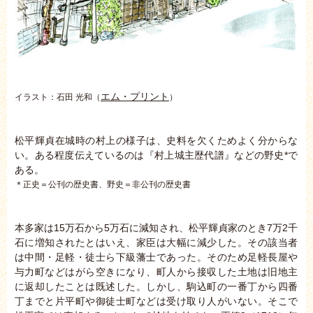
エム・プリント
イラスト：石田 光和（
）
松平輝貞在城時の村上の様子は、史料を欠くためよく分からな
い。ある程度伝えているのは『村上城主歴代譜』などの野史*で
ある。
＊正史＝公刊の歴史書、野史＝非公刊の歴史書
本多家は15万石から5万石に減知され、松平輝貞家のとき7万2千
石に増知されたとはいえ、家臣は大幅に減少した。その該当者
は中間・足軽・徒士ら下級藩士であった。そのため足軽長屋や
与力町などはがら空きになり、町人から接収した土地は旧地主
に返却したことは既述した。しかし、駒込町の一番丁から四番
丁までと片平町や御徒士町などは受け取り人がいない。そこで