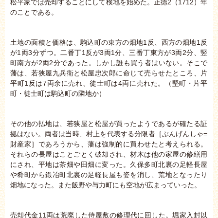
松平家では売却することにして検地を始めた。正徳2（1712）年
のことである。
土地の面積と価格は、駒込町の東方の畑地1反、西方の畑地1反
が1両3分ずつ。二番丁1反が3両1分、三番丁東方が3両2分、竪
町南方が2両2分であった。しかし誰も買う者はいない。そこで
藩は、若狭屋九兵衛と松屋忠次郎に命じて売らせたところ、片
平町1反は7両余に売れ、徒士町は4両に売れた。（堅町・片平
町・徒士町は駒込町の隣地か）
その他の払地は、若狭屋と松屋が買ったようであるが確たる証
拠はない。両者は当時、村上を代表する分限者［ぶんげんしゃ=
財産家］であろうから、藩は強制的に買わせたと考えられる。
それらの長屋はことごとく破却され、材木は他の家屋の修繕用
にされ、平地は茶畑や田畑に変った。久保多町北裏の足軽長屋
や肴町から鍛冶町北裏の足軽長屋も姿を消し、荒地となったり
畑地になった。また飯野や与力町にも空地が広まっていった。
売却代金11両は荒廃した侍屋敷の修理代に回した。堀家入封以