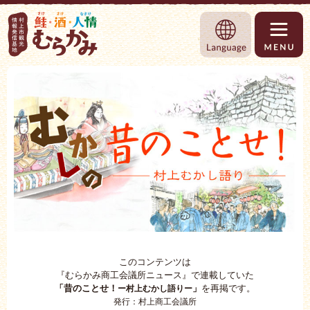
村上市観光情報総合サイト 村上市観光協
Language
このコンテンツは
『むらかみ商工会議所ニュース』で連載していた
「昔のことせ！
」
を再掲です。
ー村上むかし語りー
発行：村上商工会議所