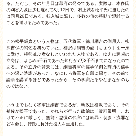
る。ただし、その年月日は幕府の発令である。実際は、本多氏
の刈谷入城は少し遅れて8月12日で、村上城を松平氏に渡したの
は同月26日である。転入城に際し、多数の侍の移動で混雑する
ことを避けるためであった。
この松平輝貞という人物は、五代将軍・徳川綱吉の側用人、柳
沢吉保の補佐を務めていた。柳沢は綱吉の寵［ちょう］を一身
に受け、権勢並ぶ者なしといわれた人物である。ゆえに輝貞の
立身は、はじめ5千石であった知行が7万2千石までになったので
ある。その立身の背景には、綱吉将軍の儒学傾倒と輝貞の儒学
への深い造詣があった。なにしろ将軍を自邸に招き、その前で
論語を講ずるほどであったから、その学識たるやなまなかのも
のではない。
いうまでもなく将軍は綱吉であるが、執政は柳沢であり、その
補佐が松平であった。かれらが行った政治は「賞罰厳明」、わ
けて不正に厳しく、無能・怠慢の代官には斬罪・切腹・流罪な
どを命じ、行政に長けた役人を重用した。