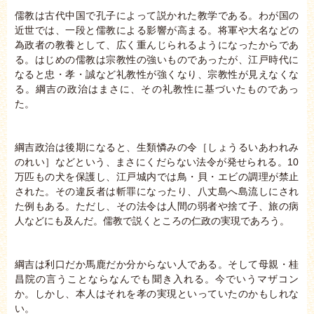
儒教は古代中国で孔子によって説かれた教学である。わが国の
近世では、一段と儒教による影響が高まる。将軍や大名などの
為政者の教養として、広く重んじられるようになったからであ
る。はじめの儒教は宗教性の強いものであったが、江戸時代に
なると忠・孝・誠など礼教性が強くなり、宗教性が見えなくな
る。綱吉の政治はまさに、その礼教性に基づいたものであっ
た。
綱吉政治は後期になると、生類憐みの令［しょうるいあわれみ
のれい］などという、まさにくだらない法令が発せられる。10
万匹もの犬を保護し、江戸城内では鳥・貝・エビの調理が禁止
された。その違反者は斬罪になったり、八丈島へ島流しにされ
た例もある。ただし、その法令は人間の弱者や捨て子、旅の病
人などにも及んだ。儒教で説くところの仁政の実現であろう。
綱吉は利口だか馬鹿だか分からない人である。そして母親・桂
昌院の言うことならなんでも聞き入れる。今でいうマザコン
か。しかし、本人はそれを孝の実現といっていたのかもしれな
い。