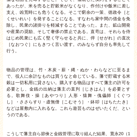
あったが、米を売ると貯穀米がなくなり、作付けや飯米に差し
支え、凶荒時にも危うくなる。そこで窮余の一策、徳政令［と
くせいれい］を発することになる。すなわち家中間の借金を免
除し、民衆の諸掛りを軽減することであった。また、鉱山開発
や産業の奨励、そして奢侈の禁止である。直竒は、それらを侍
はじめ民衆にも広く堅く守らせると共に、倅［せがれ］の直次
［なおつぐ］にもきつく言い渡す。のみならず自分も率先して
行う。
物品の管理は、竹・木炭・薪・縄・ぬか・わらなどに至るま
で、役人に余計なものは買うなと命じている。藩で貯蔵する米
穀は一切私用に貸さない。購入する物品はすべて藩主の許可を
必要とし、金銭の出納は藩主の直判［じきはん］を必要とす
る。歌舞伎・操［あやつり］人形・猿舞・傀儡師［くぐつ
し］・ささらすり・虚無僧［こむそう］・鉢叩［はちたたき］
などは屋敷内に入れるな。これら遊芸ものはぜいたくだ、とい
うのである。
こうして藩主自ら節倹と金銭管理に取り組んだ結果、寛永20（1