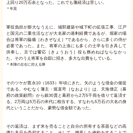
上回り20万石余となった。これでも藩経済は苦しい。
＊年貢
軍役負担が膨大なうえに、城郭建築や城下町の拡張工事、江戸
と国元の二重生活などが大名家の過剰経費であるが、堀家の場
合は将軍の脇備［わきぞなえ］*であるから、さらに多くの侍が
必要であった。また、将軍の上洛にも多くの士卒を引き具して
供奉し、京では饗応［きょうおう］役も務めねばならなかっ
た。そのうえ将軍を自邸に招き、多大な出費をしている。
＊本陣の左右に控える隊
そのツケが寛永10（1633）年頃にきた。矢のような借金の催促
である。やむなく藩主・堀直竒［なおより］は、天海僧正（幕
府の政策顧問）から銀30貫と幕府から2万5千両を借りて返済す
る。2万両は5万石の米代に相当する。すなわち5万石の大名の身
代ということだから、豪勢な借金額であった。
その返済は、まず米を売ることと自分の所有する茶器などの高
価な名品を売却すること。そして、徹底した倹約をすることで