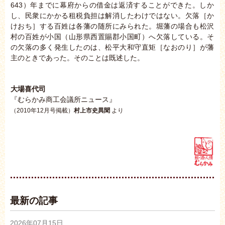
643）年までに幕府からの借金は返済することができた。しか
し、民衆にかかる租税負担は解消したわけではない。欠落［か
けおち］する百姓は各藩の随所にみられた。堀藩の場合も松沢
村の百姓が小国（山形県西置賜郡小国町）へ欠落している。そ
の欠落の多く発生したのは、松平大和守直矩［なおのり］が藩
主のときであった。そのことは既述した。
大場喜代司
『むらかみ商工会議所ニュース』
（2010年12月号掲載）
村上市史異聞
より
最新の記事
2026年07月15日