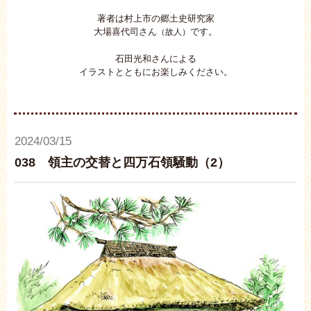
著者は村上市の郷土史研究家
大場喜代司さん
です。
（故人）
石田光和さんによる
イラストとともにお楽しみください。
2024/03/15
038 領主の交替と四万石領騒動（2）