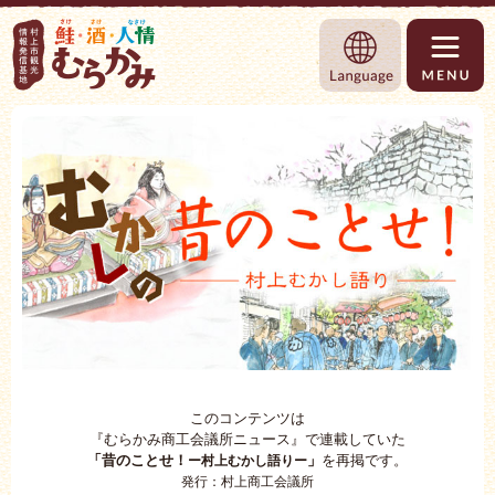
村上市観光情報総合サイト 村上市観光協
Language
このコンテンツは
『むらかみ商工会議所ニュース』で連載していた
「昔のことせ！
」
を再掲です。
ー村上むかし語りー
発行：村上商工会議所