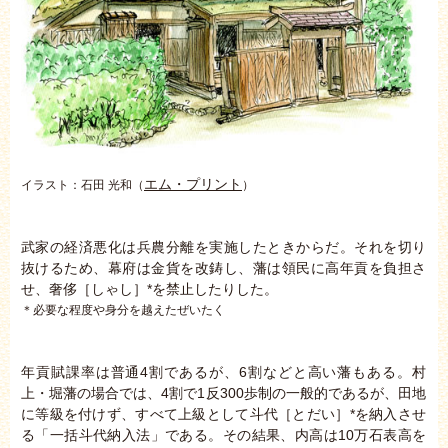
エム・プリント
イラスト：石田 光和（
）
武家の経済悪化は兵農分離を実施したときからだ。それを切り
抜けるため、幕府は金貨を改鋳し、藩は領民に高年貢を負担さ
せ、奢侈［しゃし］*を禁止したりした。
＊必要な程度や身分を越えたぜいたく
年貢賦課率は普通4割であるが、6割などと高い藩もある。村
上・堀藩の場合では、4割で1反300歩制の一般的であるが、田地
に等級を付けず、すべて上級として斗代［とだい］*を納入させ
る「一括斗代納入法」である。その結果、内高は10万石表高を