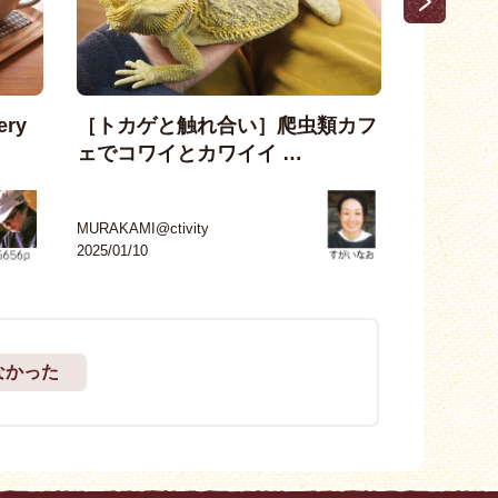
ery
［トカゲと触れ合い］爬虫類カフ
一人みシュラ
ェでコワイとカワイイ …
ous …
MURAKAMI@ctivity
むらかみシ
2025/01/10
2024/12/25
なかった