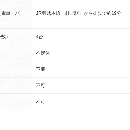
（電車・バ
JR羽越本線「村上駅」から徒歩で約19分
台数）
4台
不定休
不要
不可
不可