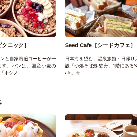
［ピクニック］
Seed Cafe［シードカフェ］
パンと自家焙煎コーヒーが一
日本海を望む、温泉旅館・日帰り
ます。パンは、国産小麦の
設「ゆ処そば処 磐舟」1階にあるSe
「ホシノ …
afe。サ …
事