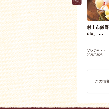
」
一人みシュラン「サードプレイス
村上市飯野桜ケ
ふくちゃcafe」
ole」 …
むらかみシュラン
むらかみシュラ
2021/07/26
2026/03/25
この情