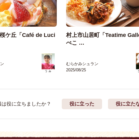
丘「Café de Luci
村上市山居町「Teatime Gall
ぺこ …
ン
むらかみシュラン
2025/08/25
報は役に立ちましたか？
役に立った
役に立た