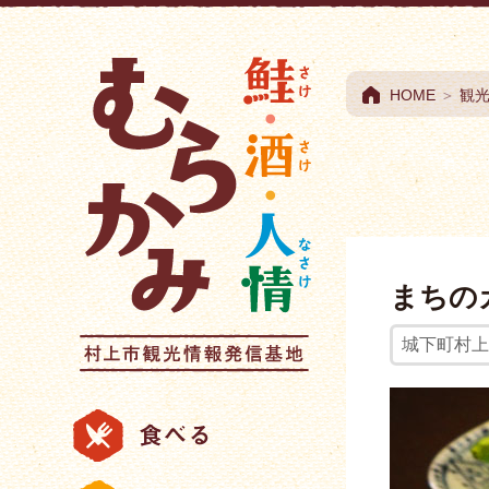
村上市観光情報総合
HOME
＞
観
まちの
城下町村上