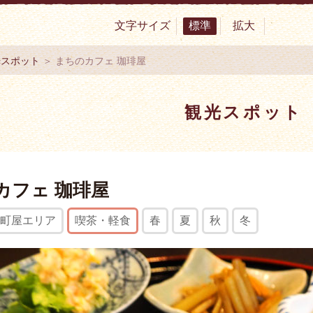
文字サイズ
標準
拡大
サイト 村上市観光協会 -鮭・酒・人情 むらかみ-
光スポット
＞ まちのカフェ 珈琲屋
観光スポット
カフェ 珈琲屋
町屋エリア
喫茶・軽食
春
夏
秋
冬