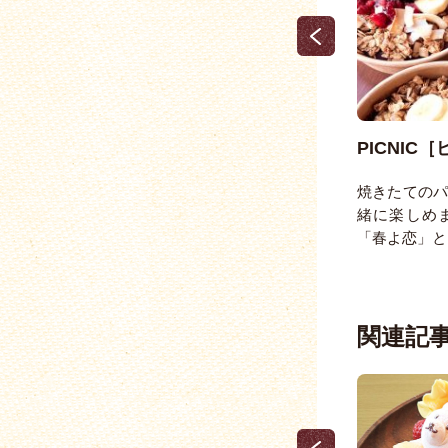
Café de Luciole［カフェ・ド・
PICNIC
ルシオ …
われ
焼きたての
営む
緒に楽しめ
店名のLucioleはフランス語で「ホタ
「春よ恋」と
ル」。他にも、「ゆったり」「のんび
り」といった意味 …
関連記