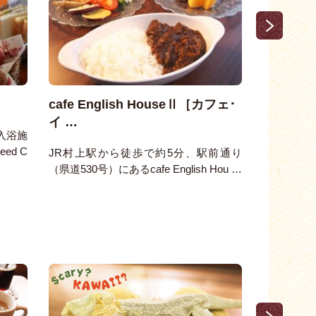
cafe English HouseⅡ［カフェ･
NIHAC
イ …
入浴施
当店は、
ed C
お料理を
JR村上駅から徒歩で約5分、駅前通り
味わってい
（県道530号）にあるcafe English Hou …