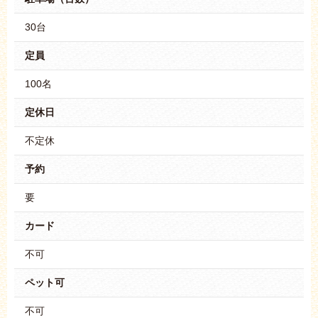
30台
定員
100名
定休日
不定休
予約
要
カード
不可
ペット可
不可