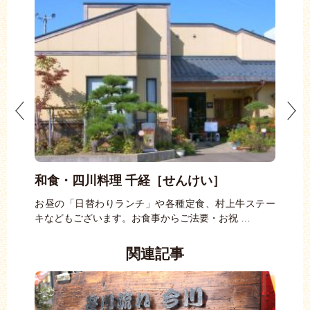
和食・四川料理 千経［せんけい］
Di
した創
お昼の「日替わりランチ」や各種定食、村上牛ステー
ブラ
キなどもございます。お食事からご法要・お祝 …
洋食
関連記事