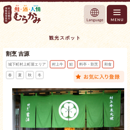
村上市観光情報総合サイト 村上市観光協
Language
観光スポット
割烹 吉源
城下町村上町屋エリア
村上牛
鮭
料亭・割烹
和食
春
夏
秋
冬