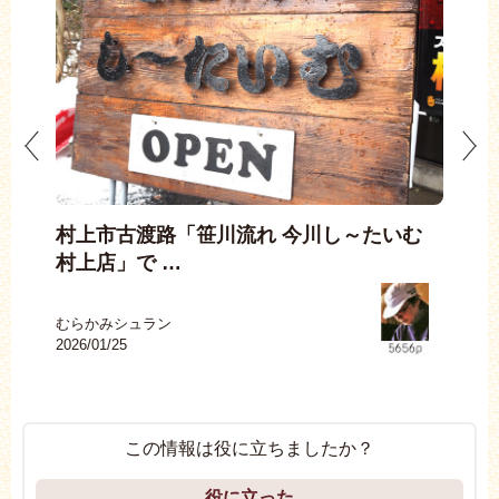
i
村上市古渡路「笹川流れ 今川し～たいむ
冬の
村上店」で …
村上
2025
むらかみシュラン
2026/01/25
この情報は役に立ちましたか？
役に立った