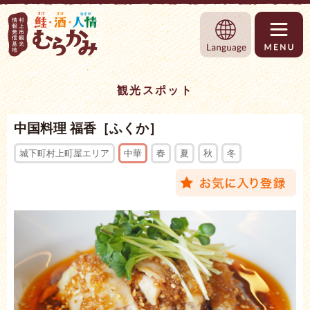
村上市観光情報総合サイト 村上市観光協
Language
観光スポット
中国料理 福香［ふくか］
城下町村上町屋エリア
中華
春
夏
秋
冬