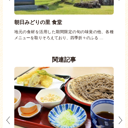
朝日みどりの里 食堂
た
が出合
地元の食材を活用した期間限定の旬の味覚の他、各種
郷土
メニューを取りそろえており、四季折々のふる …
など
関連記事