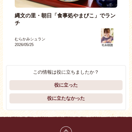
チ
縄文の里・朝日「食事処やまびこ」でラン
村
チ
むら
2026
むらかみシュラン
2026/05/25
この情報は役に立ちましたか？
役に立った
役に立たなかった
先頭に戻る