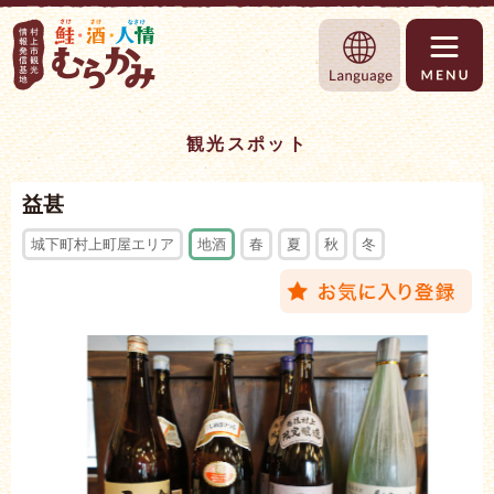
村上市観光情報総合サイト 村上市観光協
Language
観光スポット
益甚
城下町村上町屋エリア
地酒
春
夏
秋
冬