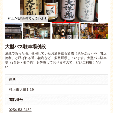
村上の地酒がそろっています
大型バス駐車場併設
酒蔵であった頃、使用していたお酒を絞る酒槽（さかぶね）や「貧乏
徳利」と呼ばれる通い徳利など、多数展示しています。大型バス駐車
場（2台分・要予約）を併設しておりますので、ぜひご利用くださ
い。
住所
村上市大町1-19
電話番号
0254-53-2432