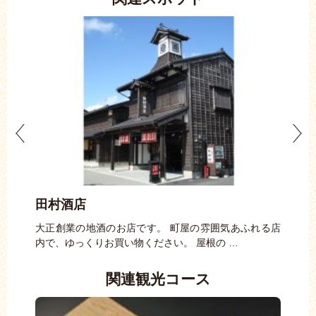
田村酒店
大
りま
大正創業の地酒のお店です。 町屋の雰囲気あふれる店
和水
…
内で、ゆっくりお買い物ください。 屋根の …
てる
関連観光コース