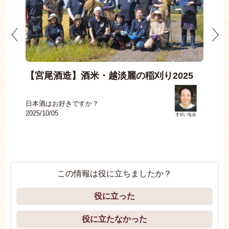
越淡
【宮尾酒造】酒米・越淡麗の稲刈り2025
Ma
日本酒はお好きですか？
日本
2025/10/05
2025
この情報は役に立ちましたか？
役に立った
役に立たなかった