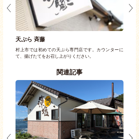
 …
天ぷら 斉藤
【
まいの
村上市では初めての天ぷら専門店です。カウンターに
【休
て、揚げたてをお召し上がりください。
（金
関連記事