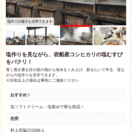
塩作りの様子も見学できます
塩作りを見ながら、岩船産コシヒカリの塩むすび
をパクリ！
青く透き通る目の前の海から海水をくみ上げ、薪をたいて作る、昔な
がらの塩作りを見学できます。
※10名以上の場合は事前にご連絡ください
おすすめ！
塩ソフトクリーム・塩釜ゆで卵も絶品！
住所
村上市脇川1008-1