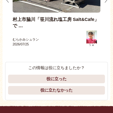
わ
村上市脇川「笹川流れ塩工房 Salt&Cafe」
縄
で …
チ
むらかみシュラン
むら
2026/07/25
2026
この情報は役に立ちましたか？
役に立った
役に立たなかった