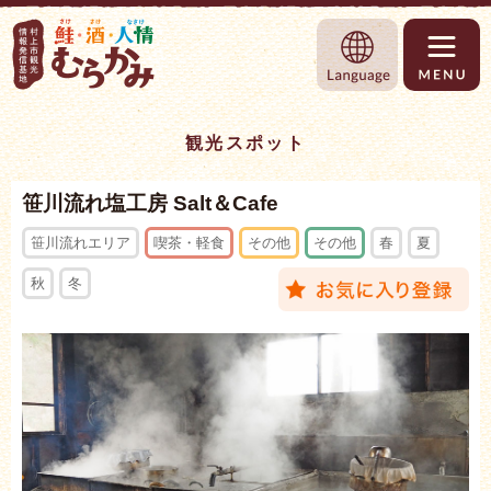
村上市観光情報総合サイト 村上市観光協
Language
観光スポット
笹川流れ塩工房 Salt＆Cafe
笹川流れエリア
喫茶・軽食
その他
その他
春
夏
秋
冬