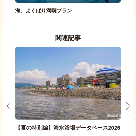
海、よくばり満喫プラン
遊
満
関連記事
らぎ
【夏の特別編】海水浴場データベース2026
【