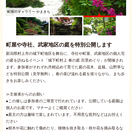
町屋のギャラリー やまきち
町屋や寺社、武家地区の庭を特別公開します
新潟県村上市の城下町地区を舞台に、寺社や町屋、武家地区の個人宅
の庭を訪ねるイベント「城下町村上 春の庭 百景めぐり」が開催され
ます。参加者がそれぞれ丹精込めて育てた庭の花木、盆栽、山野草な
どを特別公開（見学無料）。春の喜び溢れる庭を巡りながら、まち歩
きをお楽しみください。
≫主催者からのお願い
●この催しは参加者のご厚意で行われています。公開している庭園は
個人のお庭です。マナーよくご鑑賞ください
●庭主の方は趣味で楽しまれています。不用意な批判などはお控えく
ださい
●樹木や花に触れて傷めたり、植物を抜き取る・枝や花を摘み取るな