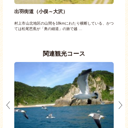
出羽街道（小俣～大沢）
瀬
校）に
村上市山北地区の山間を18kmにわたり横断している、かつ
明治
ては松尾芭蕉が「奥の細道」の旅で越 …
園で
関連観光コース