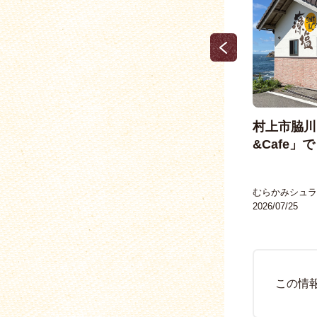
天ぴ屋「海×山コネクト」のびた
村上市脇川「
けクッキー＆もずくッ …
&Cafe」で
むらかみやげ
むらかみシュラ
2023/06/10
2026/07/25
この情