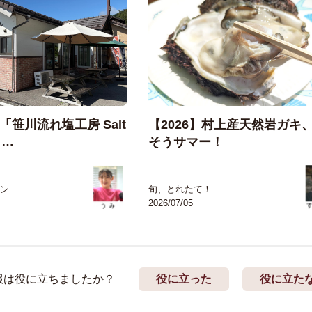
笹川流れ塩工房 Salt
【2026】村上産天然岩ガキ
 …
そうサマー！
ン
旬、とれたて！
2026/07/05
報は役に立ちましたか？
役に立った
役に立た