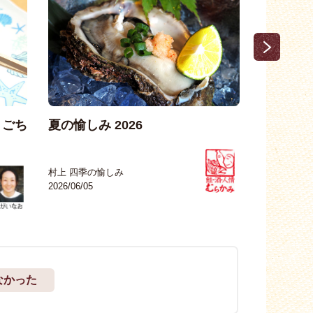
、ごち
夏の愉しみ 2026
縄文の里
こ」でラ
村上 四季の愉しみ
2026/06/05
むらかみシ
2026/05/25
なかった