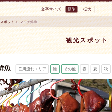
文字サイズ
標準
拡大
サイト 村上市観光協会 -鮭・酒・人情 むらかみ-
光スポット
＞ マルチ鮮魚
観光スポット
鮮魚
笹川流れエリア
鮭
その他
春
夏
秋