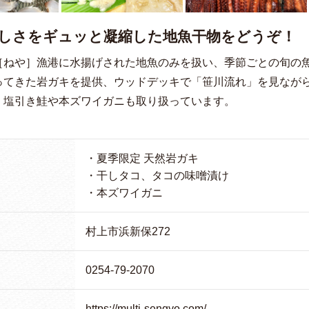
しさをギュッと凝縮した地魚干物をどうぞ！
［ねや］漁港に水揚げされた地魚のみを扱い、季節ごとの旬の
ってきた岩ガキを提供、ウッドデッキで「笹川流れ」を見なが
、塩引き鮭や本ズワイガニも取り扱っています。
！
・夏季限定 天然岩ガキ
・干しタコ、タコの味噌漬け
・本ズワイガニ
村上市浜新保272
0254-79-2070
https://multi-sengyo.com/