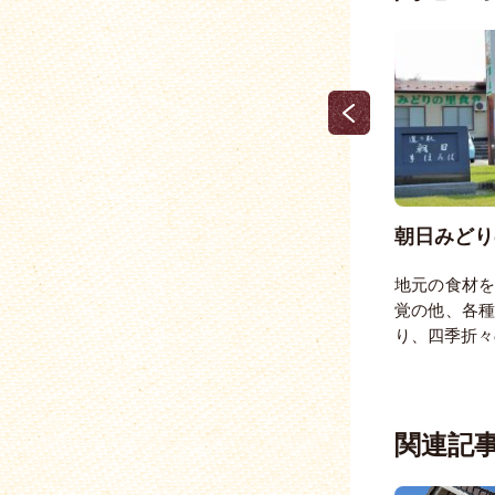
たこ焼きのたこ吉
朝日みどり
た和
たこ焼きを愛し続けて30年。たこ焼き大
地元の食材
のほ
好き人間が、うまいたこ焼きを追求し、
覚の他、各
たこ焼きの本場・ …
り、四季折々
関連記