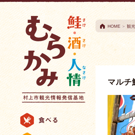
村上市観光情報総合
HOME
＞
観
マルチ