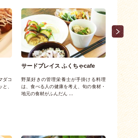
サードプレイス ふくちゃcafe
和いたり
マダコ
野菜好きの管理栄養士が手掛ける料理
ランチは
ッと、
は、食べる人の健康を考え、旬の食材・
トを提供。
地元の食材がふんだん …
はじめ、女