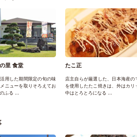
の里 食堂
たこ正
を活用した期間限定の旬の味
店主自らが厳選した、日本海産の
種メニューを取りそろえてお
を使用したたこ焼きは、外はカリ
のふる …
中はとろとろになる …
事