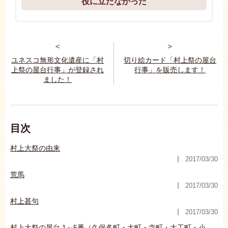
役に立たなかった
＜
＞
ユネスコ無形文化遺産に「村
切り絵カード「村上祭の屋台
上祭の屋台行事」が登録され
行事」を販売します！
ました！
目次
村上大祭の由来
2017/03/30
荒馬
2017/03/30
村上甚句
2017/03/30
村上大祭の屋台 1～5番（久保多町・大町・寺町・大工町・小