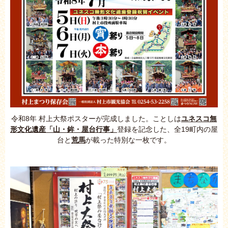
令和8年 村上大祭ポスターが完成しました。ことしは
ユネスコ無
形文化遺産「山・鉾・屋台行事」
登録を記念した、全19町内の屋
台と
荒馬
が載った特別な一枚です。