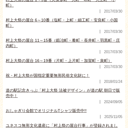
町）
2017/03/30
村上大祭の屋台 6～10番（塩町・上町・細工町・安良町・小国
町）
2017/03/30
村上大祭の屋台 11～15番（鍛冶町・肴町・長井町・羽黒町・庄
内町）
2017/03/30
村上大祭の屋台 16～19番（片町・上片町・加賀町・泉町）
2017/03/30
祝・村上大祭が国指定重要無形民俗文化財に！
2018/01/24
道の駅記念きっぷ「村上大祭 法被デザイン」が道の駅 朝日で販
売中！
2024/09/05
おしゃぎり会館でオリジナルTシャツ販売中!!
2025/11/05
ユネスコ無形文化遺産に「村上祭の屋台行事」が登録されまし