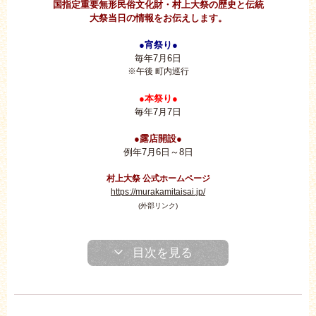
国指定重要無形民俗文化財・村上大
祭の歴史と
伝統
大祭当日
の情報をお伝
えします。
●宵祭り●
毎年7月6日
※午後 町内巡行
●本祭り●
毎年7月7日
●露店開設●
例年7月6日～8日
村上大祭 公式ホームページ
https://murakamitaisai.jp/
(外部リンク)
目次を見る