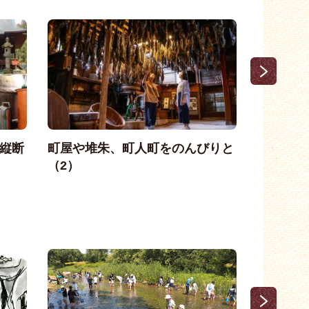
縦断
町屋や堆朱、町人町をのんびりと
町屋や堆
（2）
（1）