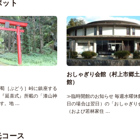
ポット
おしゃぎり会館（村上市郷土
館）
蒲萄［ぶどう］峠に鎮座する
、『延喜式』所載の「漆山神
≫臨時開館のお知らせ 毎週水曜休
す。地 …
日の場合は翌日）の「おしゃぎり
（および若林家住 …
光コース