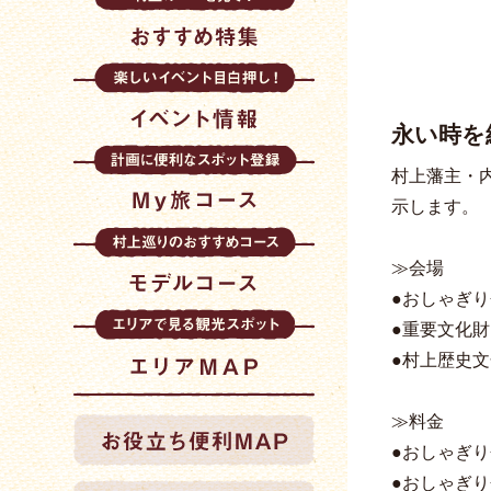
永い時を
村上藩主・
示します。
≫会場
●おしゃぎ
●重要文化財
●村上歴史
≫料金
●おしゃぎり
●おしゃぎり