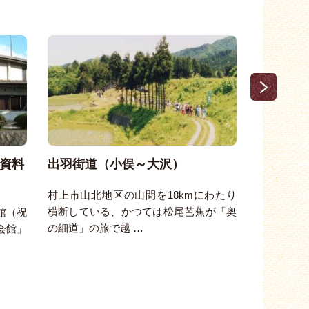
資料
出羽街道（小俣～大沢）
九品仏 
村上市山北地区の山間を18kmにわたり
宝暦8（1
横断している、かつては松尾芭蕉が「奥
けて、城下
館（祝
の細道」の旅で越 …
0回忌のた 
会館」