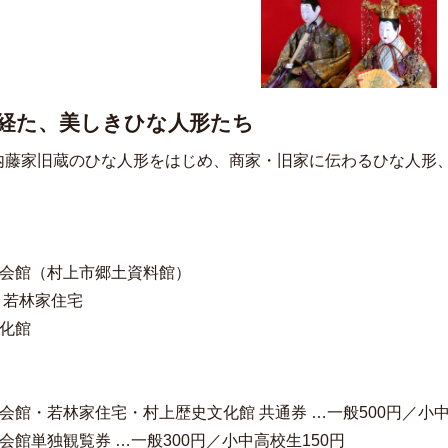
経た、美しきひな人形たち
内藤家旧蔵のひな人形をはじめ、商家・旧家に伝わるひな人形
り会館（村上市郷土資料館）
 若林家住宅
文化館
会館・若林家住宅・村上歴史文化館 共通券 …一般500円／小中
会館単独観覧券 …一般300円／小中高校生150円