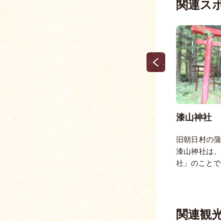
関連ス
越後村上鮭塩引き街道
漆山神社
代・
≫ご注意ください 「越後村上鮭塩引き街
旧朝日村の
源蔵
道」は例年12月1～20日に開催されま
漆山神社は
す。 --- …
社」のことで
関連観