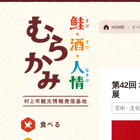
村上市観光情報総合
HOME
＞
イ
第42
展
芸術・文化