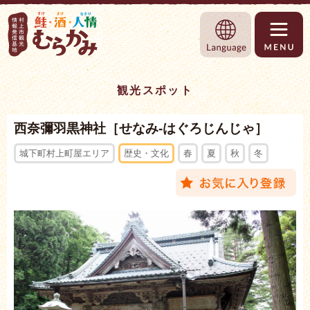
村上市観光情報総合サイト 村上市観光協
Language
観光スポット
西奈彌羽黒神社［せなみ-はぐろじんじゃ］
城下町村上町屋エリア
歴史・文化
春
夏
秋
冬