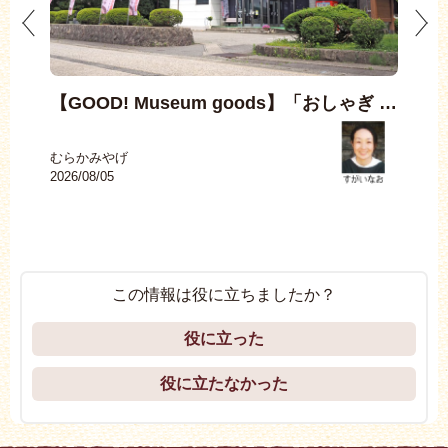
4）
【GOOD! Museum goods】「おしゃぎ …
0
むらかみやげ
むか
2026/08/05
2026
この情報は役に立ちましたか？
役に立った
役に立たなかった