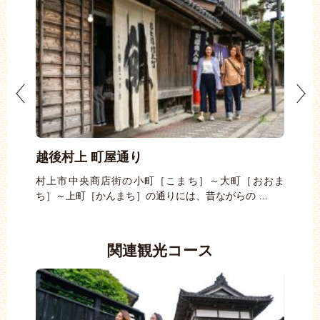
越後村上 町屋通り
筥
し
婚を記
村上市中央商店街の小町［こまち］～大町［おおま
ち］～上町［かんまち］の通りには、昔ながらの …
筥堅
筥堅
関連観光コース