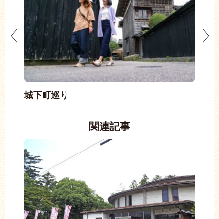
城下町巡り
む
関連記事