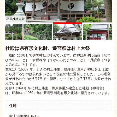
羽黒神社本殿
社殿は県有形文化財、遷宮祭は村上大祭
一般的には略して羽黒神社と呼んでいます。祭神は奈津比売命［なつ
ひめのみこと］・倉稲魂命［うがのみたまのみこと］・月読命［つき
よみのみこと］です。
寛永10（1633）年、ときの村上藩主・堀丹後守直竒が神社を上（城）
から見下ろすのは畏れ多いとして現在の地に遷宮しました。この遷宮
祭が行われたのが6月7日で、新暦になってからは7月7日に大祭が行わ
れています。
元禄3（1690）年に村上藩主・榊原勝乗が建立した社殿（神明宮）
は、昭和44（1969）年に新潟県指定有形文化財に指定されています。
住所
村上市羽黒町6-16