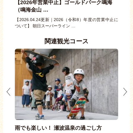
【2026年営業中止】ゴールドパーク鳴海
ブ
（鳴海金山 …
ンカ
日本
ンピ
【2026.04.24更新｜2026（令和8）年度の営業中止に
ついて】 朝日スーパーライン …
関連観光コース
雨でも楽しい！ 瀬波温泉の過ごし方
瀬