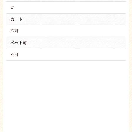
要
カード
不可
ペット可
不可