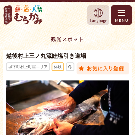
村上市観光情報総合サイト 村上市観光協
Language
観光スポット
越後村上三ノ丸流鮭塩引き道場
城下町村上町屋エリア
体験
冬