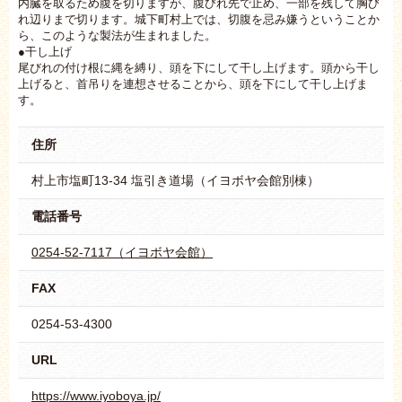
内臓を取るため腹を切りますが、腹びれ先で止め、一部を残して胸び
れ辺りまで切ります。城下町村上では、切腹を忌み嫌うということか
ら、このような製法が生まれました。
●干し上げ
尾びれの付け根に縄を縛り、頭を下にして干し上げます。頭から干し
上げると、首吊りを連想させることから、頭を下にして干し上げま
す。
住所
村上市塩町13-34 塩引き道場（イヨボヤ会館別棟）
電話番号
0254-52-7117（イヨボヤ会館）
FAX
0254-53-4300
URL
https://www.iyoboya.jp/