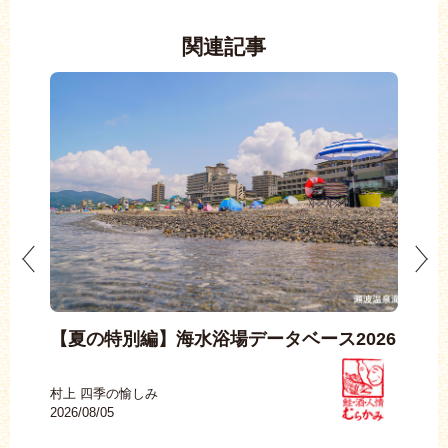
関連記事
塩引
【夏の特別編】海水浴場データベース2026
【
村上 四季の愉しみ
イヨ
2026/08/05
2026