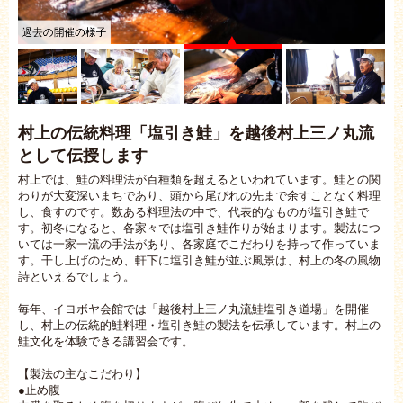
過去の開催の様子
村上の伝統料理「塩引き鮭」を越後村上三ノ丸流
として伝授します
村上では、鮭の料理法が百種類を超えるといわれています。鮭との関
わりが大変深いまちであり、頭から尾びれの先まで余すことなく料理
し、食すのです。数ある料理法の中で、代表的なものが塩引き鮭で
す。初冬になると、各家々では塩引き鮭作りが始まります。製法につ
いては一家一流の手法があり、各家庭でこだわりを持って作っていま
す。干し上げのため、軒下に塩引き鮭が並ぶ風景は、村上の冬の風物
詩といえるでしょう。
毎年、イヨボヤ会館では「越後村上三ノ丸流鮭塩引き道場」を開催
し、村上の伝統的鮭料理・塩引き鮭の製法を伝承しています。村上の
鮭文化を体験できる講習会です。
【製法の主なこだわり】
●止め腹