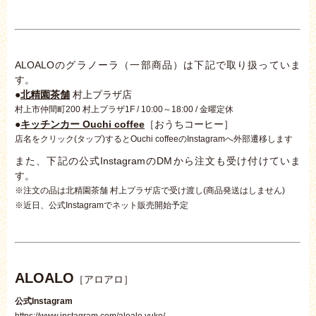
ALOALOのグラノーラ（一部商品）は下記で取り扱っていま
す。
●
北精園茶舗
村上プラザ店
村上市仲間町200 村上プラザ1F / 10:00～18:00 / 金曜定休
●
キッチンカー Ouchi coffee
［おうちコーヒー］
店名をクリック(タップ)するとOuchi coffeeのInstagramへ外部遷移します
また、下記の公式InstagramのDMから注文も受け付けていま
す。
※注文の品は北精園茶舗 村上プラザ店で受け渡し(商品発送はしません)
※近日、公式Instagramでネット販売開始予定
ALOALO
［アロアロ］
公式Instagram
https://www.instagram.com/aloalo.yuko/