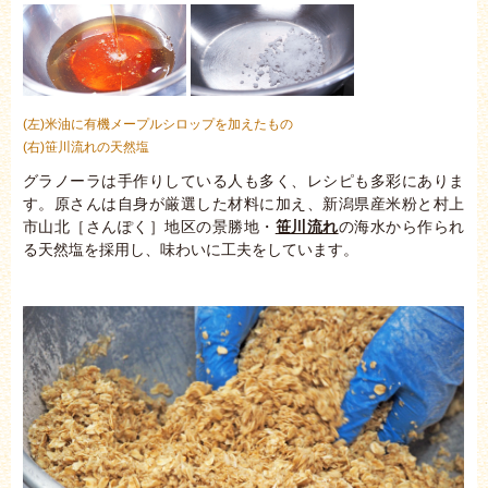
(左)米油に有機メープルシロップを加えたもの
(右)笹川流れの天然塩
グラノーラは手作りしている人も多く、レシピも多彩にありま
す。原さんは自身が厳選した材料に加え、新潟県産米粉と村上
市山北［さんぽく］地区の景勝地・
笹川流れ
の海水から作られ
る天然塩を採用し、味わいに工夫をしています。