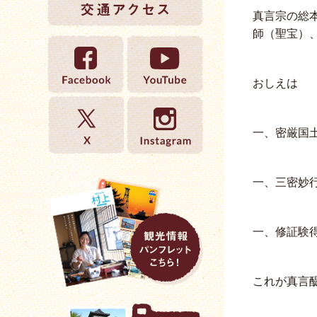
真言宗の総
師（聖宝）
おしえは
一、密厳国
一、三密妙
一、修証験
これが真言