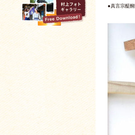
●真言宗醍醐