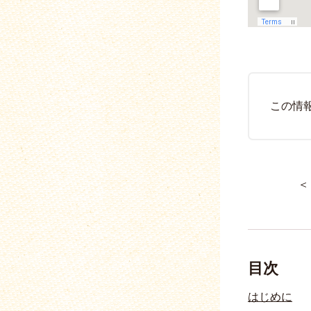
この情
＜
目次
はじめに