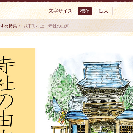
文字サイズ
標準
拡大
サイト 村上市観光協会 -鮭・酒・人情 むらかみ-
すすめ特集
＞ 城下町村上 寺社の由来