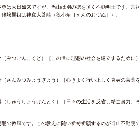
本尊は大日如来ですが、当山は別の徳を頂く不動明王です。宗
、修験曩祖は神変大菩薩（役小角［えんのおづぬ］）。
土（みつごんこくど）［この世に理想の社会を建立するために
行（さんみつみょうぎょう）［心きよく行い正しく真実の言葉
得（しゅうしょうけんとく）［日々の生活を反省し精進努力、
醍醐の教風です。この教えに随い祈祷祈願するのが当山不動院