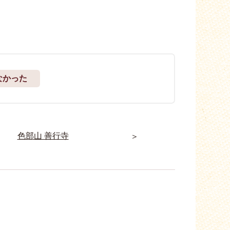
なかった
色部山 善行寺
＞