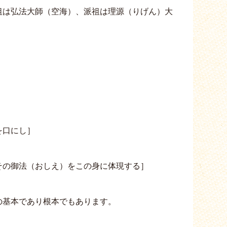
祖は弘法大師（空海）、派祖は理源（りげん）大
］
を口にし］
その御法（おしえ）をこの身に体現する］
の基本であり根本でもあります。