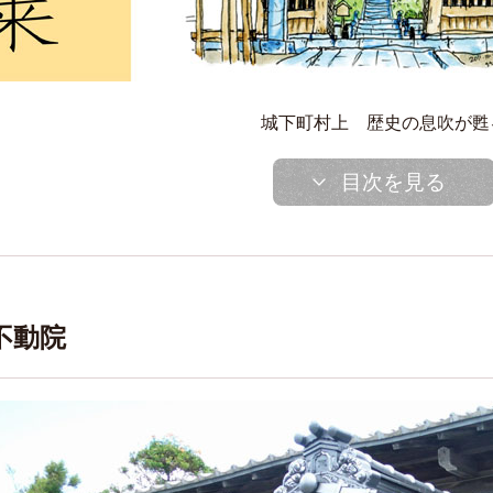
城下町村上 歴史の息吹が甦
目次を見る
不動院