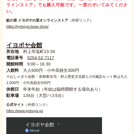
ラインストア」でも購入可能です。一度のぞいてみてくださ
い。
鮭の里 イヨボヤの里オンラインストア
（外部リンク）
https://iyoboya.base.shop/
イヨボヤ会館
所在地
村上市塩町13-34
電話番号
0254-52-7117
開館時間
9:00～16:30
入館料
大人600円・小中高校生300円
※おしゃぎり会館・若林家住宅・村上歴史文化館との4施設セット券は大人
1,000円・小中高校生500円
休館日
年末年始（年始は臨時開館する場合あり）
駐車場
134台（大型バス5台）
公式サイト
（外部リンク）
https://www.iyoboya.jp/