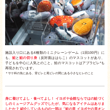
施設入り口にある4種類のミニクレーンゲーム（1回100円）に
も、
鮭
と
鮭の切り身
（反対面ははらこ）のマスコットがあり、
子どもを中心に人気とのこと。鮭のマスコットはアブラビレ*も
再現されています。
＊サケ科の魚にある、背ビレと尾ビレの間にある小さなヒレのこと
身に着けてよし・食べてよし！ イヨボヤ会館ならではの鮭づく
しのミュージアムグッズでしたが、気になるアイテムはありま
したか？ 紹介しているものの一部は「鮭の里 イヨボヤの里オン