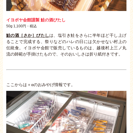
イヨボヤ会館謹製 鮭の酒びたし
50g 1,100円・税込
鮭の酒［さか］びたし
は、塩引き鮭をさらに半年ほど干し上げ
ることで完成する、祭りなどのハレの日には欠かせない村上の
伝統食。イヨボヤ会館で販売しているものは、越後村上三ノ丸
流の師範が手掛けたもので、そのおいしさは折り紙付きです。
ここからは＋αのおみやげ情報です。