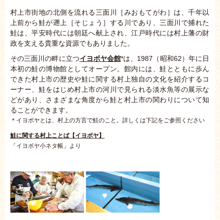
村上市街地の北側を流れる三面川［みおもてがわ］は、千年以
上前から鮭が遡上［そじょう］する川であり、三面川で捕れた
鮭は、平安時代には朝廷へ献上され、江戸時代には村上藩の財
政を支える貴重な資源でもありました。
その三面川の畔に立つ
イヨボヤ会館
*は、1987（昭和62）年に日
本初の鮭の博物館としてオープン。館内には、鮭とともに歩ん
できた村上市の歴史や鮭に関する村上独自の文化を紹介するコ
ーナー、鮭をはじめ村上市の河川で見られる淡水魚等の展示な
どがあり、さまざまな角度から鮭と村上市の関わりについて知
ることができます。
＊イヨボヤとは、村上の方言で鮭のこと。詳しくは下記をご参照ください
鮭に関する村上ことば【イヨボヤ】
「イヨボヤ小ネタ帳」より