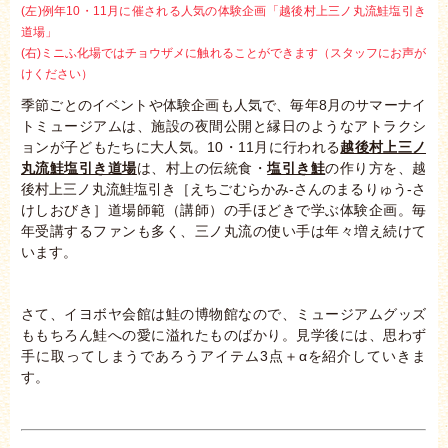
(左)例年10・11月に催される人気の体験企画「越後村上三ノ丸流鮭塩引き
道場」
(右)ミニふ化場ではチョウザメに触れることができます（スタッフにお声が
けください）
季節ごとのイベントや体験企画も人気で、毎年8月のサマーナイ
トミュージアムは、施設の夜間公開と縁日のようなアトラクシ
ョンが子どもたちに大人気。10・11月に行われる
越後村上三ノ
丸流鮭塩引き道場
は、村上の伝統食・
塩引き鮭
の作り方を、越
後村上三ノ丸流鮭塩引き［えちごむらかみ-さんのまるりゅう-さ
けしおびき］道場師範（講師）の手ほどきで学ぶ体験企画。毎
年受講するファンも多く、三ノ丸流の使い手は年々増え続けて
います。
さて、イヨボヤ会館は鮭の博物館なので、ミュージアムグッズ
ももちろん鮭への愛に溢れたものばかり。見学後には、思わず
手に取ってしまうであろうアイテム3点＋αを紹介していきま
す。