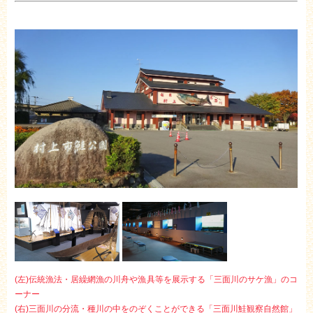
(左)伝統漁法・居繰網漁の川舟や漁具等を展示する「三面川のサケ漁」のコ
ーナー
(右)三面川の分流・種川の中をのぞくことができる「三面川鮭観察自然館」