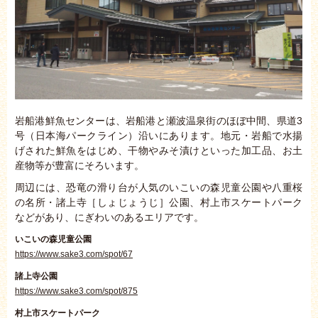
岩船港鮮魚センターは、岩船港と瀬波温泉街のほぼ中間、県道3
号（日本海パークライン）沿いにあります。地元・岩船で水揚
げされた鮮魚をはじめ、干物やみそ漬けといった加工品、お土
産物等が豊富にそろいます。
周辺には、恐竜の滑り台が人気のいこいの森児童公園や八重桜
の名所・諸上寺［しょじょうじ］公園、村上市スケートパーク
などがあり、にぎわいのあるエリアです。
いこいの森児童公園
https://www.sake3.com/spot/67
諸上寺公園
https://www.sake3.com/spot/875
村上市スケートパーク