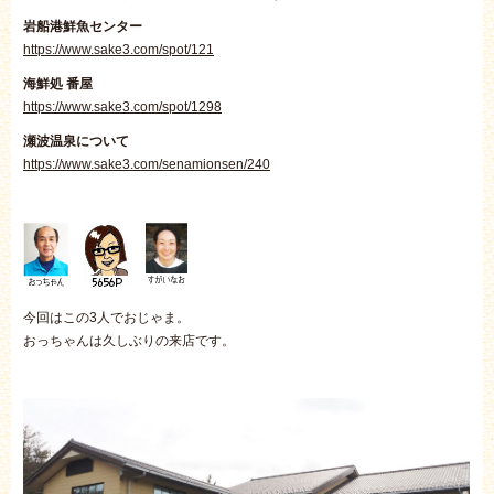
岩船港鮮魚センター
https://www.sake3.com/spot/121
海鮮処 番屋
https://www.sake3.com/spot/1298
瀬波温泉について
https://www.sake3.com/senamionsen/240
今回はこの3人でおじゃま。
おっちゃんは久しぶりの来店です。