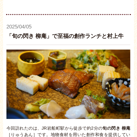
2025/04/05
「旬の閃き 柳庵」で至福の創作ランチと村上牛
今回訪れたのは、JR岩船町駅から徒歩で約2分の
旬の閃き 柳庵
［りゅうあん］です。地物食材を用いた創作和食を提供してい