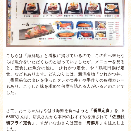
こちらは『海鮮処』と看板に掲げているので、この店へ来たな
らば魚介をいただくものと思っていましたが、メニューを見る
と、定食には魚介の他に「ひれかつ定食」や「鶏竜田揚げ定
食」などもあります。どんぶりには、新潟名物「ひれかつ丼」
（番屋秘伝のタレを使ったタレかつ丼）や手作りの各種カレー
もあり、こうした味を求めて何度も訪れる人がいるとのことで
した。
さて、おっちゃんはやはり海鮮を食べようと
「番屋定食」
を。5
656Pさんは、店員さんから本日のおすすめを推されて
「佐渡牡
蠣フライ定食」
。すがいなおさんは定番
「海鮮丼」
を注文しま
した。