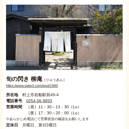
旬の閃き 柳庵
［りゅうあん］
https://www.sake3.com/spot/1990
所在地
村上市岩船駅前49-4
電話番号
0254-56-8833
営業時間
［昼］11：30～13：30（Lo）
［夜］17：30～20：00（Lo）
※あらかじめ電話にて営業状況の確認をお願いします
定休日
月曜日、第3日曜日