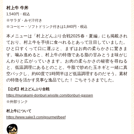
村上牛 牛丼
1,540円・税込
※サラダ・みそ汁付き
※コーヒー・ソフトドリンク付きは1,840円・税込
本メニューは「村上どんぶり合戦2025春・夏編」にも掲載され
ており、村上牛を手頃に食べれるとあって注目していました。
ひと口すくって口に運ぶと、まずはお肉の柔らかさに驚きま
す。噛み進めると、村上牛の特徴である脂の甘みとうま味がじ
んわりと広がっていきます。お肉の柔らかさの秘密を尋ねる
と、低温調理にあるとのこと。牛脂で炒めた玉ネギと一緒に真
空パックし、約60度で1時間半ほど低温調理するのだそう。素材
の特徴を活かす見事な逸品でした！ ごちそうさまでした。
【公式】村上どんぶり合戦
https://murakami-donburi.wixsite.com/donburi-gassen
※外部リンク
村上牛について
https://www.sake3.com/gourmet/beef