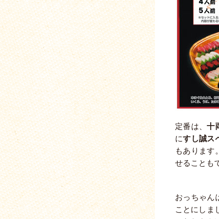
定番は、
十
に
すし誠ス
もあります
せることも
おっちゃん
ことにしま