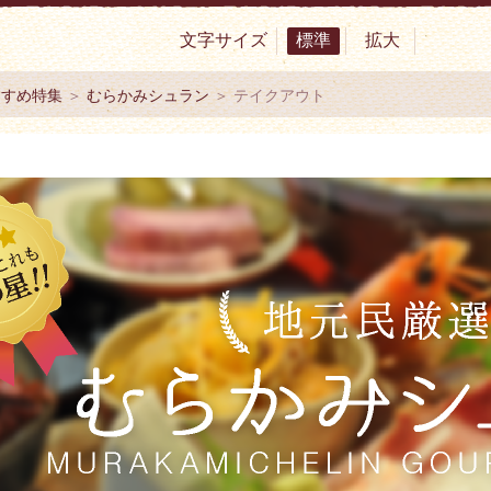
文字サイズ
標準
拡大
サイト 村上市観光協会 -鮭・酒・人情 むらかみ-
すすめ特集
＞
むらかみシュラン
＞ テイクアウト