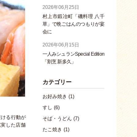
2026年06月25日
村上市鍛冶町「磯料理 八千
草」で晩ごはんのつもりが宴
会に
2026年06月15日
一人みシュランSpecial Edition
「割烹 新多久」
カテゴリー
お好み焼き
(1)
すし
(6)
避ける行動が
そば・うどん
(7)
充実した店舗
たこ焼き
(1)