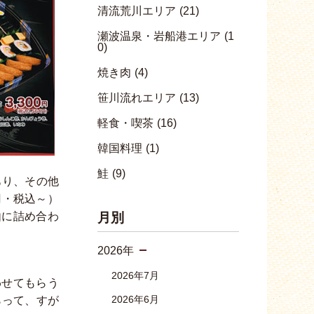
清流荒川エリア
(21)
瀬波温泉・岩船港エリア
(1
0)
焼き肉
(4)
笹川流れエリア
(13)
軽食・喫茶
(16)
韓国料理
(1)
鮭
(9)
あり、その他
円・税込～）
由に詰め合わ
月別
2026年
2026年7月
わせてもらう
2026年6月
らって、すが