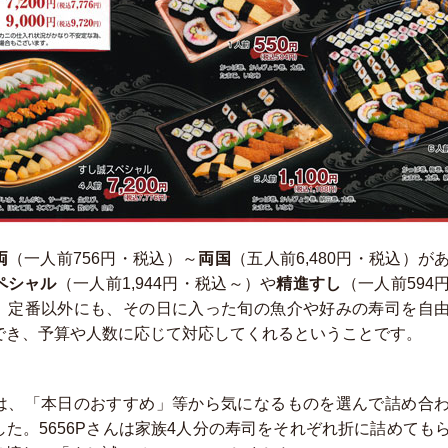
両
（一人前756円・税込）～
両国
（五人前6,480円・税込）が
ペシャル
（一人前1,944円・税込～）や
精進すし
（一人前594
。定番以外にも、その日に入った旬の魚介や好みの寿司を自
でき、予算や人数に応じて対応してくれるということです。
は、「本日のおすすめ」等から気になるものを選んで詰め合
した。5656Pさんは家族4人分の寿司をそれぞれ折に詰めても